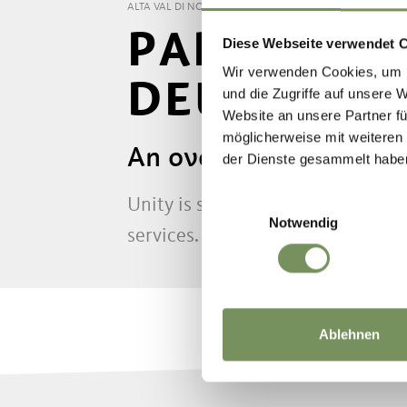
ALTA VAL DI NON
INFO & SERVICE
SERVICE
PARTNER
PARTNER E
Diese Webseite verwendet 
Wir verwenden Cookies, um I
DEUTSCHN
und die Zugriffe auf unsere 
Website an unsere Partner fü
möglicherweise mit weiteren
An overview of all par
der Dienste gesammelt habe
Einwilligungsauswahl
Unity is strength, especially whe
Notwendig
services. Affiliated South Tyrolea
Ablehnen