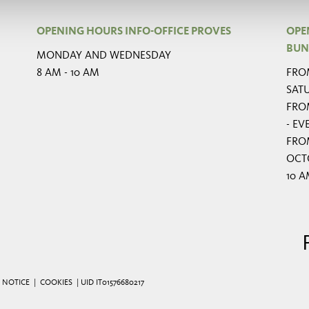
OPENING HOURS INFO-OFFICE PROVES
OPE
BUN
MONDAY AND WEDNESDAY
8 AM - 10 AM
FROM
SAT
FRO
- E
FRO
OCTO
10 A
 NOTICE
|
COOKIES
| UID IT01576680217