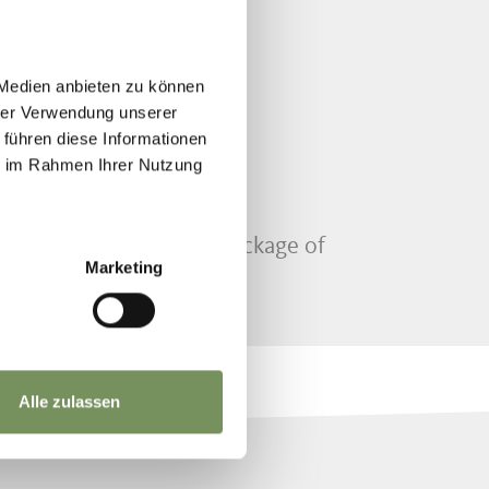
IN THE
 Medien anbieten zu können
hrer Verwendung unserer
 führen diese Informationen
ie im Rahmen Ihrer Nutzung
to offer an attractive package of
Marketing
on this page.
Alle zulassen