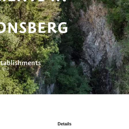
ONSBERG
stablishments
Details