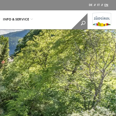
DE
//
IT
//
EN
INFO & SERVICE