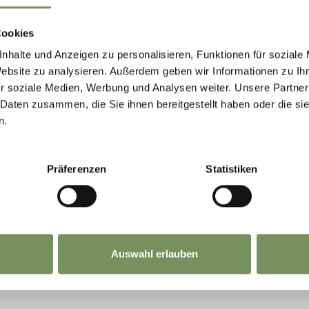
STABLISHMENTS 
Cookies
nhalte und Anzeigen zu personalisieren, Funktionen für soziale
ONSBERG AREA
Website zu analysieren. Außerdem geben wir Informationen zu I
r soziale Medien, Werbung und Analysen weiter. Unsere Partner
 Daten zusammen, die Sie ihnen bereitgestellt haben oder die s
tner establishments
n.
n a group of solid holiday establishments combine 
Präferenzen
Statistiken
n business partners and establishments are listed 
Auswahl erlauben