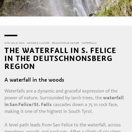
ALTA VAL DI NON
NATURE & CULTURE
RELAXATION & NATURE
WATERFALLS
THE WATERFALL IN S. FELICE
IN THE DEUTSCHNONSBERG
REGION
A waterfall in the woods
Waterfalls are a dynamic and graceful expression of the
power of nature. Surrounded by larch trees, the
waterfall
in San Felice/St. Felix
cascades down a 75 m rock face,
making it one of the highest in South Tyrol.
A level path leads from San Felice to the waterfall, across
meadows, woods and pastures. After a climb of 170 steps,