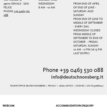
39010 SENALE - SAN
WEDNESDAY
FROM END OF APRIL
FELICE
8 AM - 10 AM
OF END OF JUNE -
PHONE
+39 0463 530
SATURDAY AND
088
SUNDAY
FROM END OF JUNE TO
MIDDLE OF SEPTEMBER
- EVERY DAY,
WEDNESDAY CLOSED
FROM MIDDLE OF
SEPTEMBER TO END OF
OCTOBER - FRIDAY,
SATURDAY, SUNDAY
10 AM - 17 PM (16.15 PM
LAST ENTRY)
Phone +39 0463 530 088
info@deutschnonsberg.it
TOURIST OFFICE DEUTSCHNONSBERG |
PRIVACY
|
LEGAL NOTICE
|
COOKIES
| UID IT01576680217
WEBCAM
ACCOMMODATION ENQUIRY