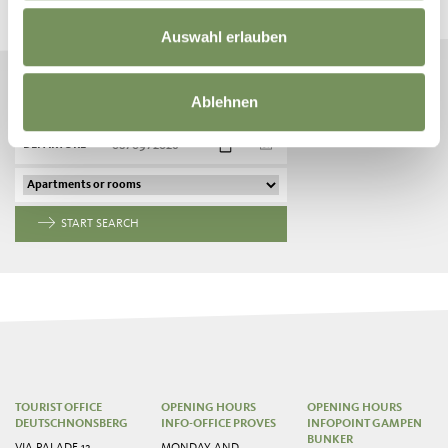
Plan your dream vacation now
Auswahl erlauben
Ablehnen
ARRIVAL
DEPARTURE
START SEARCH
TOURIST OFFICE
OPENING HOURS
OPENING HOURS
DEUTSCHNONSBERG
INFO-OFFICE PROVES
INFOPOINT GAMPEN
BUNKER
VIA PALADE 12
MONDAY AND