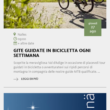
giovedì
27
ago
Nalles
09:00
+ altre date
GITE GUIDATE IN BICICLETTA OGNI
SETTIMANA
Scoprite la meravigliosa Val d’Adige in occasione di piacevoli tour
guidati in bicicletta o avventuratevi sui ripidi percorsi di
montagna in compagnia delle nostre guide MTB qualificate. ...
LEGGI DI PIÙ