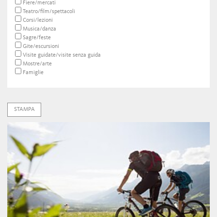
Fiere/mercati
Teatro/film/spettacoli
Corsi/lezioni
Musica/danza
Sagre/feste
Gite/escursioni
Visite guidate/visite senza guida
Mostre/arte
Famiglie
STAMPA