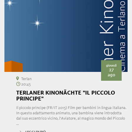
giovedì
27
ago
Terlan
20:45
TERLANER KINONÄCHTE "IL PICCOLO
PRINCIPE"
Il piccolo principe (FR/IT 2015) Film per bambini in lingua italiana.
In questo adattamento animato, una bambina viene introdotta
dal suo eccentrico vicino, l'Aviatore, al magico mondo del Piccolo
...