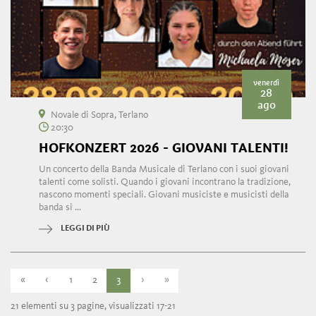
venerdì
28
ago
Novale di Sopra, Terlano
20:30
HOFKONZERT 2026 - GIOVANI TALENTI!
Un concerto della Banda Musicale di Terlano con i suoi giovani
talenti come solisti. Quando i giovani incontrano la tradizione,
nascono momenti speciali. Giovani musiciste e musicisti della
banda si ...
LEGGI DI PIÙ
«
‹
1
2
3
›
»
21 elementi su 3 pagine, visualizzati 17-21