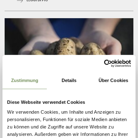
LEGGI DI PIÙ
Zustimmung
Details
Über Cookies
Diese Webseite verwendet Cookies
venerdì
28
Wir verwenden Cookies, um Inhalte und Anzeigen zu
ago
personalisieren, Funktionen für soziale Medien anbieten
Nalles
zu können und die Zugriffe auf unsere Website zu
07:00
+ altre date
analysieren. Außerdem geben wir Informationen zu Ihrer