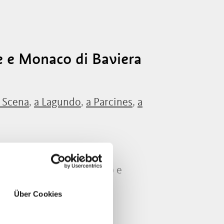
e e Monaco di Baviera
 Scena
,
a Lagundo
,
a Parcines
,
a
mo, Verona, Innsbruck (A) e
Über Cookies
 prima della partenza.