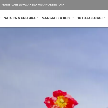
PIANIFICARE LE VACANZE A MERANO E DINTORNI
NATURA & CULTURA
MANGIARE & BERE
HOTEL/ALLOGGI