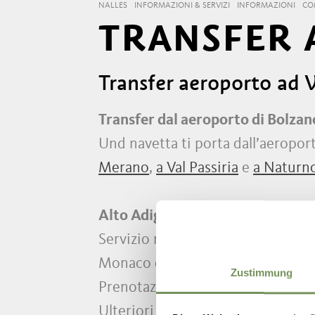
NALLES
INFORMAZIONI & SERVIZI
INFORMAZIONI
CO
TRANSFER
Transfer aeroporto ad
Transfer dal aeroporto di Bolzan
Und navetta ti porta dall’aeropo
Merano
,
a Val Passiria
e
a Naturn
Alto Adige Bus
Servizio navetta Alto Adige Bus d
Monaco di Baviera (D)
Zustimmung
Prenotazione possibile solo onlin
Ulteriori informazioni e prenota