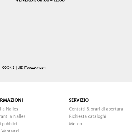
VENERDÌ: 08:00 – 12:00
|
COOKIE
| UID IT00445730211
ORMAZIONI
SERVIZIO
i a Nalles
Contatti & orari di apertura
ranti a Nalles
Richiesta cataloghi
 pubblici
Meteo
 Vantaggi