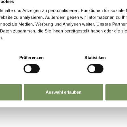
Cookies
nhalte und Anzeigen zu personalisieren, Funktionen für soziale
Website zu analysieren. Außerdem geben wir Informationen zu I
o Verona Catullo a Merano e dintorni
r soziale Medien, Werbung und Analysen weiter. Unsere Partner
 Daten zusammen, die Sie ihnen bereitgestellt haben oder die s
 Verona Porta Nuova: ogni 20 minuti
n.
Bolzano: 1 ora 45 minuti
amenti regolari a Merano e dintorni. Sia il treno 
Präferenzen
Statistiken
.
Auswahl erlauben