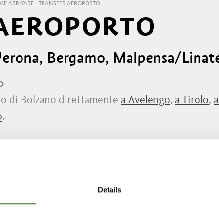
ME ARRIVARE
TRANSFER AEROPORTO
 AEROPORTO
 Verona, Bergamo, Malpensa/Linat
o
rto di Bolzano direttamente
a Avelengo
,
a Tirolo
,
a
o
.
agli aeroporti Malpensa e Linate (Milano), Berga
Details
e, preferibilmente 48 ore, idealmente 1 settimana
zione:
www.altoadigebus.it