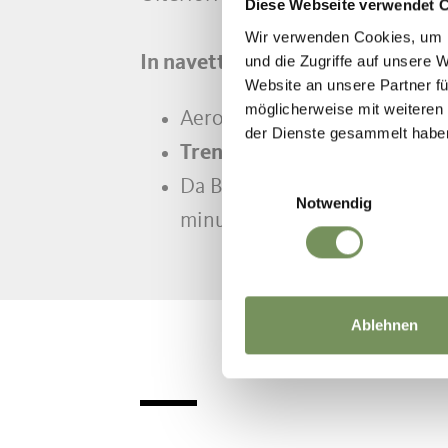
Diese Webseite verwendet 
Wir verwenden Cookies, um I
und die Zugriffe auf unsere 
In navetta e treno dall’Aeroport
Website an unsere Partner fü
möglicherweise mit weiteren
Aeroporto Verona – Stazione
der Dienste gesammelt habe
Treno:
Verona Porta Nuova – 
Einwilligungsauswahl
Da Bolzano ci sono dei colleg
Notwendig
minuti per arrivare a Merano
Ablehnen