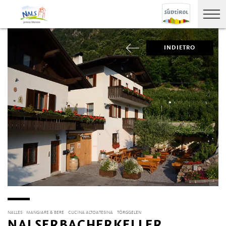
INDIETRO
NALLES
MANGIARE & BERE
CUCINA ALTOATESINA
TÖRGGELEN
NALSERBACHERKELLER