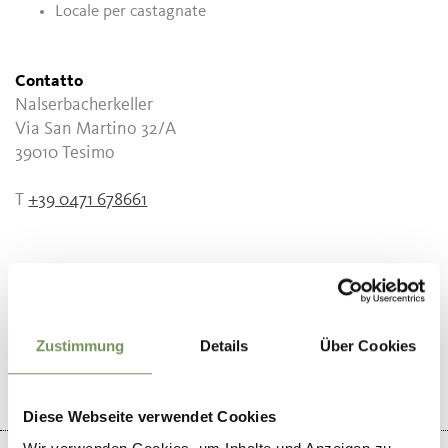
Locale per castagnate
Contatto
Nalserbacherkeller
Via San Martino 32/A
39010
Tesimo
T
+39 0471 678661
IL CONTENUTO VI È STATO UTILE?
SÌ
NO
Zustimmung
Details
Über Cookies
Diese Webseite verwendet Cookies