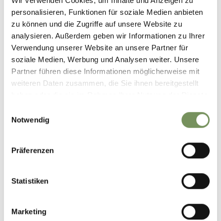
Wir verwenden Cookies, um Inhalte und Anzeigen zu
personalisieren, Funktionen für soziale Medien anbieten
zu können und die Zugriffe auf unsere Website zu
analysieren. Außerdem geben wir Informationen zu Ihrer
+
Verwendung unserer Website an unsere Partner für
−
soziale Medien, Werbung und Analysen weiter. Unsere
Partner führen diese Informationen möglicherweise mit
weiteren Daten zusammen, die Sie ihnen bereitgestellt
haben oder die sie im Rahmen Ihrer Nutzung der Dienste
gesammelt haben.
Einwilligungsauswahl
Notwendig
Präferenzen
Statistiken
Marketing