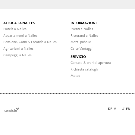
ALLOGGI A NALLES
INFORMAZIONI
Hotels a Nalles
Eventi a Nalles
Appartamenti a Nalles
Ristoranti a Nalles
Pensione, Garni & Locande a Nalles
Mezzi pubblici
Agriturismi a Nalles
Carte Vantaggi
Campeggi a Nalles
SERVIZIO
Contatti & orari di apertura
Richiesta cataloghi
Meteo
DE
//
IT
//
EN