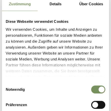
Zustimmung
Details
Über Cookies
T
+39 0473 291 129
info@naturbad-gargazon.it
www.naturbad-gargazon.it
LEES MEER
Diese Webseite verwendet Cookies
Wir verwenden Cookies, um Inhalte und Anzeigen zu
personalisieren, Funktionen für soziale Medien anbieten
zu können und die Zugriffe auf unsere Website zu
analysieren. Außerdem geben wir Informationen zu Ihrer
Verwendung unserer Website an unsere Partner für
soziale Medien, Werbung und Analysen weiter. Unsere
Partner führen diese Informationen möglicherweise mit
weiteren Daten zusammen, die Sie ihnen bereitgestellt
haben oder die sie im Rahmen Ihrer Nutzung der Dienste
gesammelt haben.
Einwilligungsauswahl
Notwendig
Präferenzen
T
+39 0473 563 301
therapiebad@st.josef.it