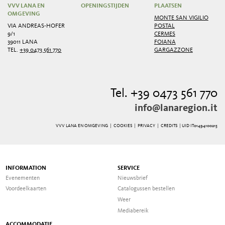
VVV LANA EN
OPENINGSTIJDEN
PLAATSEN
OMGEVING
MONTE SAN VIGILIO
VIA ANDREAS-HOFER
POSTAL
9/1
CERMES
39011 LANA
FOIANA
TEL.
+39 0473 561 770
GARGAZZONE
Tel. +39 0473 561 770
info@lanaregion.it
VVV LANA EN OMGEVING |
COOKIES
|
PRIVACY
|
CREDITS
| UID IT01494100215
INFORMATION
SERVICE
Evenementen
Nieuwsbrief
Voordeelkaarten
Catalogussen bestellen
Weer
Mediabereik
ACCOMMODATIE