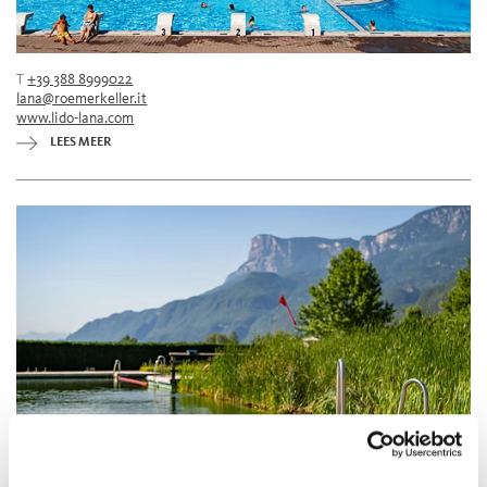
T
+39 388 8999022
lana@roemerkeller.it
www.lido-lana.com
LEES MEER