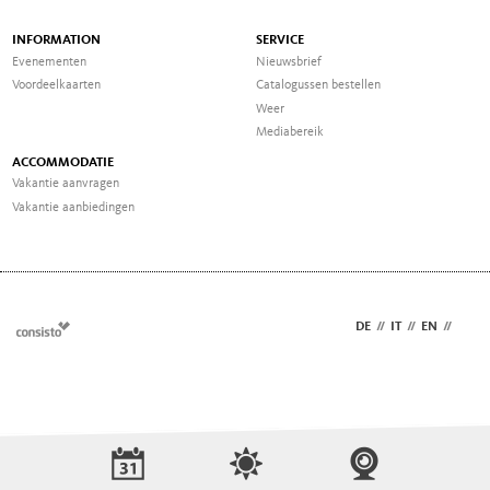
INFORMATION
SERVICE
Evenementen
Nieuwsbrief
Voordeelkaarten
Catalogussen bestellen
Weer
Mediabereik
ACCOMMODATIE
Vakantie aanvragen
Vakantie aanbiedingen
DE
//
IT
//
EN
//
NL