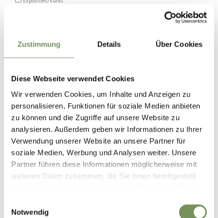
Exposities/Kunst
Familie
Zustimmung
Details
Über Cookies
Diese Webseite verwendet Cookies
Wir verwenden Cookies, um Inhalte und Anzeigen zu
personalisieren, Funktionen für soziale Medien anbieten
zu können und die Zugriffe auf unsere Website zu
analysieren. Außerdem geben wir Informationen zu Ihrer
Verwendung unserer Website an unsere Partner für
soziale Medien, Werbung und Analysen weiter. Unsere
Partner führen diese Informationen möglicherweise mit
weiteren Daten zusammen, die Sie ihnen bereitgestellt
haben oder die sie im Rahmen Ihrer Nutzung der Dienste
zaterdag
15
gesammelt haben.
Einwilligungsauswahl
aug
Notwendig
Lana