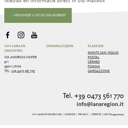
Nieuws en informatie direct in uw mailbox
ABONNEER U OP DE NIEUWSBRIEF
VVV LANA EN
OPENINGSTIJDEN
PLAATSEN
OMGEVING
MONTE SAN VIGILIO
VIA ANDREAS-HOFER
POSTAL
9/1
CERMES
39011 LANA
FOIANA
TEL.
+39 0473 561 770
GARGAZZONE
Tel. +39 0473 561 770
info@lanaregion.it
VVV LANA EN OMGEVING |
COOKIES
|
PRIVACY
|
CREDITS
| UID IT01494100215