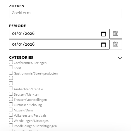
ZOEKEN
PERIODE
CATEGORIES
Conferenties/Lezingen
Sport
Gastronomie/Streekproducten
Ambachten/Traditie
Beurzen/Markten
Theater/Voorstellingen
Cursussen/Scholing
Muziek/Dans
Volksfeesten/Festivals
Wandelingen/Uitstapjes
Rondleidingen/Bezichtigingen