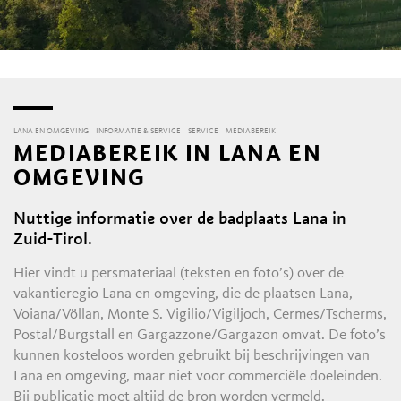
LANA EN OMGEVING
INFORMATIE & SERVICE
SERVICE
MEDIABEREIK
MEDIABEREIK IN LANA EN
OMGEVING
Nuttige informatie over de badplaats Lana in
Zuid-Tirol.
Hier vindt u persmateriaal (teksten en foto’s) over de
vakantieregio Lana en omgeving, die de plaatsen Lana,
Voiana/Völlan, Monte S. Vigilio/Vigiljoch, Cermes/Tscherms,
Postal/Burgstall en Gargazzone/Gargazon omvat. De foto’s
kunnen kosteloos worden gebruikt bij beschrijvingen van
Lana en omgeving, maar niet voor commerciële doeleinden.
Bij publicatie moet altijd de bron worden vermeld.