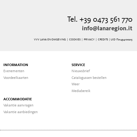
Tel. +39 0473 561 770
info@lanaregion.it
VVV LANA EN OMGEVING |
COOKIES
|
PRIVACY
|
CREDITS
| UID IT01494100215
INFORMATION
SERVICE
Evenementen
Nieuwsbrief
Voordeelkaarten
Catalogussen bestellen
Weer
Mediabereik
ACCOMMODATIE
Vakantie aanvragen
Vakantie aanbiedingen