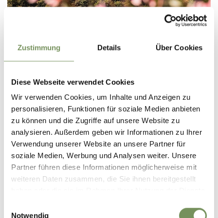
T
+39 0473 561 770
info@lanaregion.it
www.lanaregion.it
Zustimmung
Details
Über Cookies
LEES MEER
Diese Webseite verwendet Cookies
Wir verwenden Cookies, um Inhalte und Anzeigen zu
personalisieren, Funktionen für soziale Medien anbieten
zu können und die Zugriffe auf unsere Website zu
analysieren. Außerdem geben wir Informationen zu Ihrer
Verwendung unserer Website an unsere Partner für
soziale Medien, Werbung und Analysen weiter. Unsere
Partner führen diese Informationen möglicherweise mit
weiteren Daten zusammen, die Sie ihnen bereitgestellt
haben oder die sie im Rahmen Ihrer Nutzung der Dienste
gesammelt haben.
Einwilligungsauswahl
Notwendig
T
+39 0473 561 770