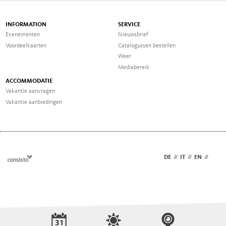
INFORMATION
SERVICE
Evenementen
Nieuwsbrief
Voordeelkaarten
Catalogussen bestellen
Weer
Mediabereik
ACCOMMODATIE
Vakantie aanvragen
Vakantie aanbiedingen
DE
//
IT
//
EN
//
NL