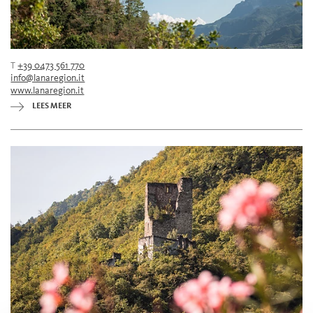
T
+39 0473 561 770
info@lanaregion.it
www.lanaregion.it
LEES MEER