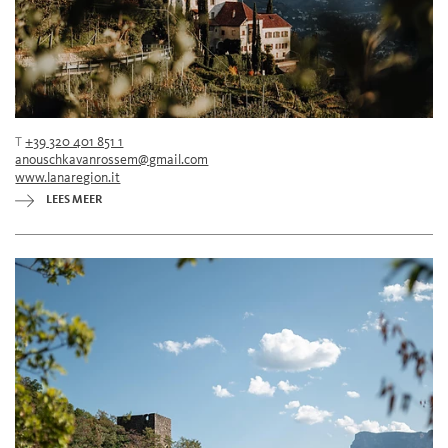
T
+39 320 401 851 1
anouschkavanrossem@gmail.com
www.lanaregion.it
LEES MEER