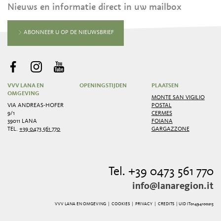
Nieuws en informatie direct in uw mailbox
ABONNEER U OP DE NIEUWSBRIEF
VVV LANA EN
OPENINGSTIJDEN
PLAATSEN
OMGEVING
MONTE SAN VIGILIO
VIA ANDREAS-HOFER
POSTAL
9/1
CERMES
39011 LANA
FOIANA
TEL.
+39 0473 561 770
GARGAZZONE
Tel. +39 0473 561 770
info@lanaregion.it
VVV LANA EN OMGEVING |
COOKIES
|
PRIVACY
|
CREDITS
| UID IT01494100215