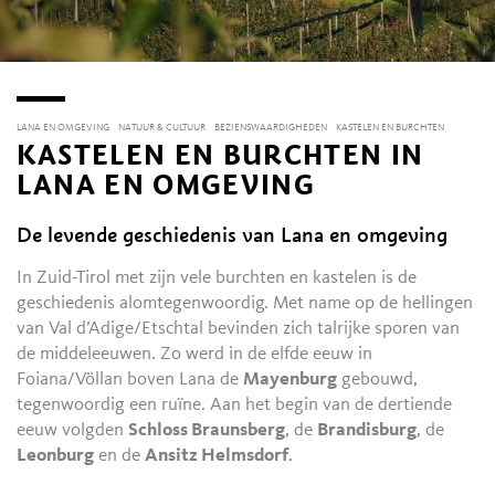
LANA EN OMGEVING
NATUUR & CULTUUR
BEZIENSWAARDIGHEDEN
KASTELEN EN BURCHTEN
KASTELEN EN BURCHTEN IN
LANA EN OMGEVING
De levende geschiedenis van Lana en omgeving
In Zuid-Tirol met zijn vele burchten en kastelen is de
geschiedenis alomtegenwoordig. Met name op de hellingen
van Val d’Adige/Etschtal bevinden zich talrijke sporen van
de middeleeuwen. Zo werd in de elfde eeuw in
Foiana/Völlan boven Lana de
Mayenburg
gebouwd,
tegenwoordig een ruïne. Aan het begin van de dertiende
eeuw volgden
Schloss Braunsberg
, de
Brandisburg
, de
Leonburg
en de
Ansitz Helmsdorf
.