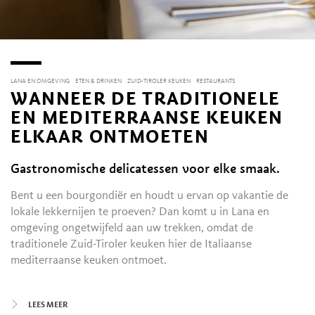
LANA EN OMGEVING
ETEN & DRINKEN
ZUID-TIROLER KEUKEN
RESTAURANTS
WANNEER DE TRADITIONELE
EN MEDITERRAANSE KEUKEN
ELKAAR ONTMOETEN
Gastronomische delicatessen voor elke smaak.
Bent u een bourgondiër en houdt u ervan op vakantie de
lokale lekkernijen te proeven? Dan komt u in Lana en
omgeving ongetwijfeld aan uw trekken, omdat de
traditionele Zuid-Tiroler keuken hier de Italiaanse
mediterraanse keuken ontmoet.
Het Zuid-Tiroler 'Speck' (typische lichtgerookte rauwe ham)
LEES MEER
of carpaccio? 'Gnocchetti di spinaci' (kleine