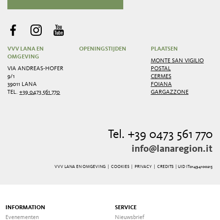
VVV LANA EN
OPENINGSTIJDEN
PLAATSEN
OMGEVING
MONTE SAN VIGILIO
VIA ANDREAS-HOFER
POSTAL
9/1
CERMES
39011 LANA
FOIANA
TEL.
+39 0473 561 770
GARGAZZONE
Tel. +39 0473 561 770
info@lanaregion.it
VVV LANA EN OMGEVING |
COOKIES
|
PRIVACY
|
CREDITS
| UID IT01494100215
INFORMATION
SERVICE
Evenementen
Nieuwsbrief