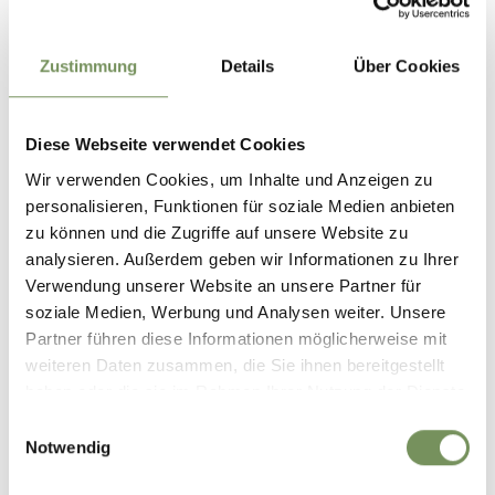
Zustimmung
Details
Über Cookies
Diese Webseite verwendet Cookies
closed
zaterdag
gesloten
Wir verwenden Cookies, um Inhalte und Anzeigen zu
T
+39 0473 563079
zondag
gesloten
info@lanahof.com
personalisieren, Funktionen für soziale Medien anbieten
maandag
gesloten
www.lanahof.com
dinsdag
11:00 - 14:30 | 17:00 - 01:00
zu können und die Zugriffe auf unsere Website zu
woensdag
11:00 - 14:30 | 17:00 - 01:00
analysieren. Außerdem geben wir Informationen zu Ihrer
LEES MEER
donderdag
11:00 - 14:30 | 17:00 - 01:00
Verwendung unserer Website an unsere Partner für
vrijdag
11:00 - 14:30 | 17:00 - 01:00
soziale Medien, Werbung und Analysen weiter. Unsere
Partner führen diese Informationen möglicherweise mit
weiteren Daten zusammen, die Sie ihnen bereitgestellt
haben oder die sie im Rahmen Ihrer Nutzung der Dienste
gesammelt haben.
Einwilligungsauswahl
Notwendig