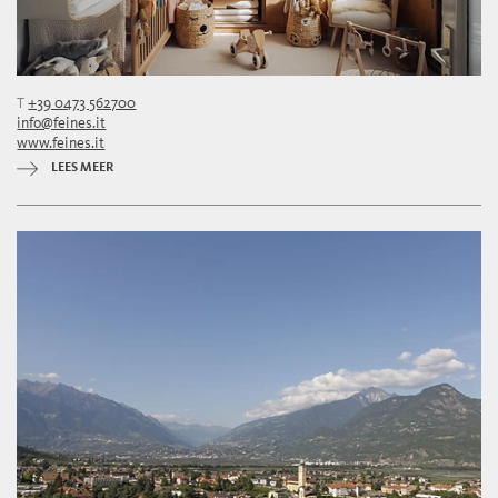
T
+39 0473 562700
info@feines.it
www.feines.it
LEES MEER