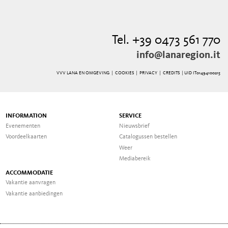
Tel. +39 0473 561 770
info@lanaregion.it
VVV LANA EN OMGEVING |
COOKIES
|
PRIVACY
|
CREDITS
| UID IT01494100215
INFORMATION
SERVICE
Evenementen
Nieuwsbrief
Voordeelkaarten
Catalogussen bestellen
Weer
Mediabereik
ACCOMMODATIE
Vakantie aanvragen
Vakantie aanbiedingen