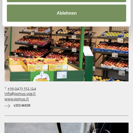
Ablehnen
T
+39 0473 552 124
info@pomus.vog.it
www.pomus.it
LEES MEER