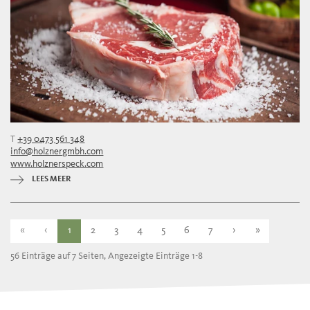
T
+39 0473 561 348
info@holznergmbh.com
www.holznerspeck.com
LEES MEER
«
‹
1
2
3
4
5
6
7
›
»
56 Einträge auf 7 Seiten, Angezeigte Einträge 1-8