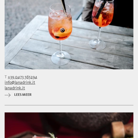
T
+39 0473 565294
info@lanadrink.it
lanadrink.it
LEES MEER