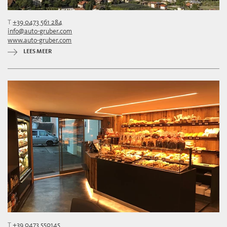
T
+39 0473 561 284
info@auto-gruber.com
www.auto-gruber.com
LEES MEER
T
+39 0473 550145