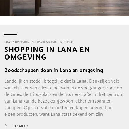
LANA EN OMGEVING
INFORMATIE & SERVICE
SHOPPING
SHOPPING IN LANA EN
OMGEVING
Boodschappen doen in Lana en omgeving
Landelijk en stedelijk tegelijk: dat is
Lana
. Dankzij de vele
winkels is er van alles te beleven in de voetgangerszone op
de Gries, de Tribusplatz en de Boznerstraße. In het centrum
van Lana kan de bezoeker gewoon lekker ontspannen
shoppen. Op sfeervolle markten verkopen boeren hun
eigen producten, want Lana staat bekend om zijn
veelzijdige ambachtelijke werk. Ook kunnen er in de
LEES MEER
plaatselijke winkels artistieke siervoorwerpen van