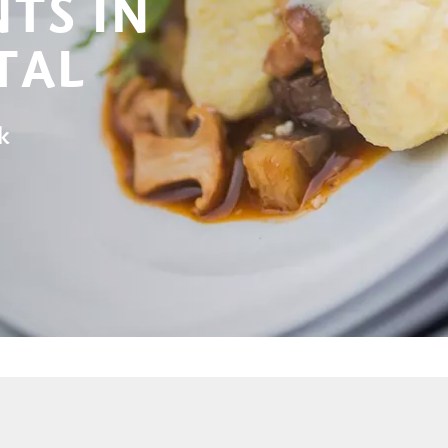
TS IN
TAL
k