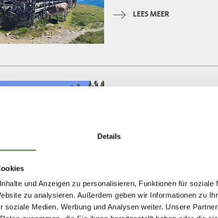
zaterdag
09:00 - 17:00
zondag
09:00 - 17:00
LEES MEER
maandag
09:00 - 17:00
dinsdag
09:00 - 17:00
woensdag
09:00 - 17:00
closed
opens at 09:00
donderdag
09:00 - 20:00
vrijdag
09:00 - 20:00
T
+39 348 9183459
zaterdag
09:00 - 20:00
stafler.alm26@gmail.com
Details
zondag
09:00 - 20:00
maandag
09:00 - 20:00
LEES MEER
dinsdag
09:00 - 20:00
Cookies
woensdag
09:00 - 20:00
nhalte und Anzeigen zu personalisieren, Funktionen für soziale
Website zu analysieren. Außerdem geben wir Informationen zu I
r soziale Medien, Werbung und Analysen weiter. Unsere Partner