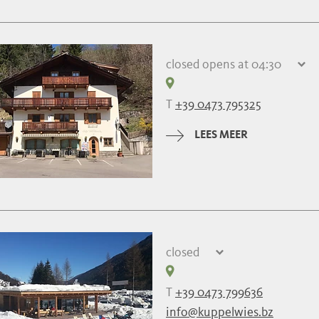
closed
opens at 04:30
donderdag
04:30 - 01:00
vrijdag
04:30 - 01:00
T
+39 0473 795325
zaterdag
04:30 - 01:00
zondag
gesloten
LEES MEER
maandag
04:30 - 01:00
dinsdag
04:30 - 01:00
woensdag
04:30 - 01:00
closed
donderdag
gesloten
vrijdag
gesloten
T
+39 0473 799636
zaterdag
gesloten
info@kuppelwies.bz