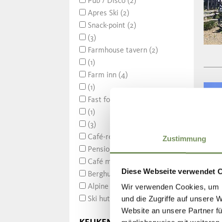
Pub / Disco (2)
Apres Ski (2)
Snack-point (2)
(3)
Farmhouse tavern (2)
(1)
Farm inn (4)
(1)
Fast food (1)
(1)
(3)
Café-restaurant (8)
Zustimmung
Pension (7)
Café met terras (1)
Diese Webseite verwendet 
Berghut (2)
Wir verwenden Cookies, um I
Alpine hut (23)
und die Zugriffe auf unsere 
Ski hut (6)
Website an unsere Partner fü