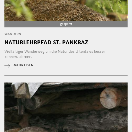
gesperrt
WANDERN
NATURLEHRPFAD ST. PANKRAZ
Vielfältiger Wanderweg um die Natur des Ultentales besser
kennenzulernen.
MEHR LESEN