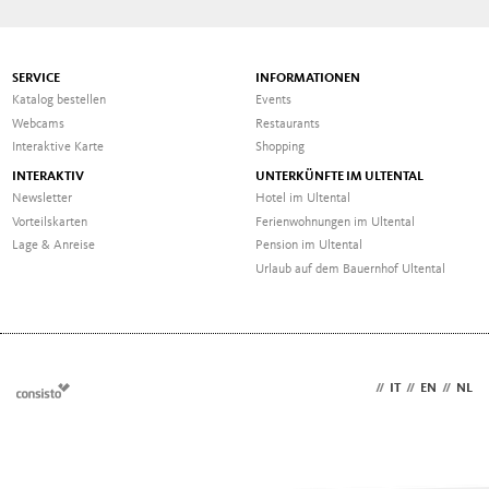
SERVICE
INFORMATIONEN
Katalog bestellen
Events
Webcams
Restaurants
Interaktive Karte
Shopping
INTERAKTIV
UNTERKÜNFTE IM ULTENTAL
Newsletter
Hotel im Ultental
Vorteilskarten
Ferienwohnungen im Ultental
Lage & Anreise
Pension im Ultental
Urlaub auf dem Bauernhof Ultental
DE
//
IT
//
EN
//
NL