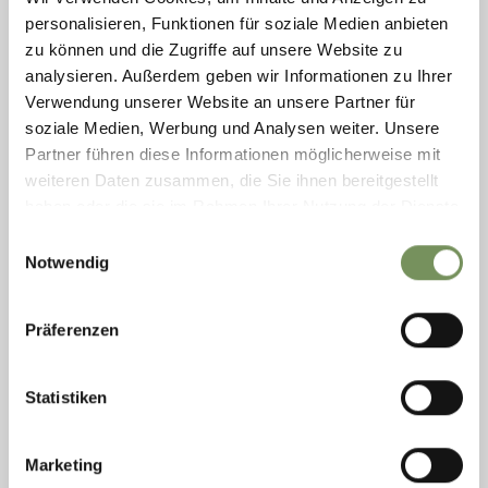
personalisieren, Funktionen für soziale Medien anbieten
zu können und die Zugriffe auf unsere Website zu
analysieren. Außerdem geben wir Informationen zu Ihrer
geöffnet
Verwendung unserer Website an unsere Partner für
WANDERN
soziale Medien, Werbung und Analysen weiter. Unsere
KNEIPPWEG ST. WALBURG
Partner führen diese Informationen möglicherweise mit
weiteren Daten zusammen, die Sie ihnen bereitgestellt
Schattiger Erlebnisweg entlang des Seeufers des Zogglerstausee mit 6
haben oder die sie im Rahmen Ihrer Nutzung der Dienste
Stationen.
gesammelt haben.
Einwilligungsauswahl
MEHR LESEN
Notwendig
Präferenzen
Statistiken
Marketing