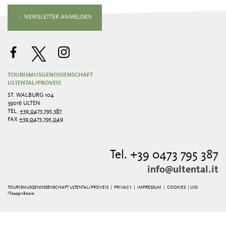
NEWSLETTER ANMELDEN
TOURISMUSGENOSSENSCHAFT
ULTENTAL/PROVEIS
ST. WALBURG 104
39016 ULTEN
TEL.
+39 0473 795 387
FAX
+39 0473 795 049
Tel. +39 0473 795 387
info@ultental.it
TOURISMUSGENOSSENSCHAFT ULTENTAL/PROVEIS |
PRIVACY
|
IMPRESSUM
|
COOKIES
| UID
IT02291180210