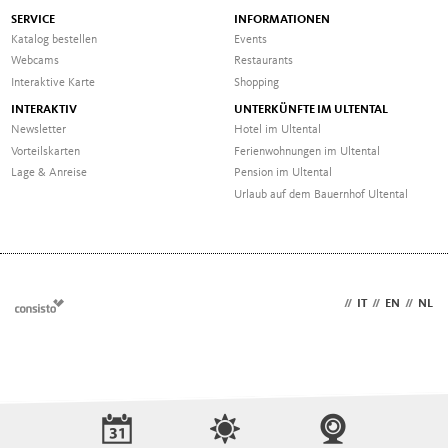
SERVICE
INFORMATIONEN
Katalog bestellen
Events
Webcams
Restaurants
Interaktive Karte
Shopping
INTERAKTIV
UNTERKÜNFTE IM ULTENTAL
Newsletter
Hotel im Ultental
Vorteilskarten
Ferienwohnungen im Ultental
Lage & Anreise
Pension im Ultental
Urlaub auf dem Bauernhof Ultental
DE
//
IT
//
EN
//
NL