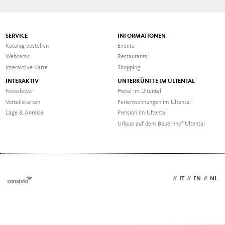
SERVICE
INFORMATIONEN
Katalog bestellen
Events
Webcams
Restaurants
Interaktive Karte
Shopping
INTERAKTIV
UNTERKÜNFTE IM ULTENTAL
Newsletter
Hotel im Ultental
Vorteilskarten
Ferienwohnungen im Ultental
Lage & Anreise
Pension im Ultental
Urlaub auf dem Bauernhof Ultental
DE
//
IT
//
EN
//
NL