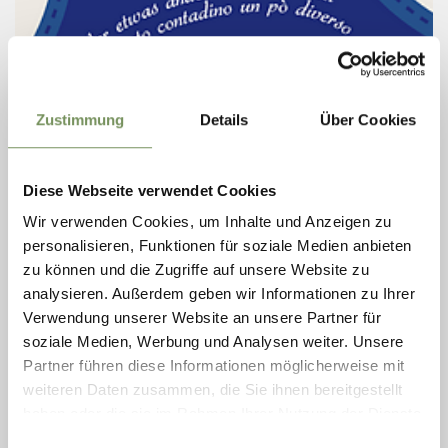
Zustimmung
Details
Über Cookies
Diese Webseite verwendet Cookies
Mittwoch
Wir verwenden Cookies, um Inhalte und Anzeigen zu
12
personalisieren, Funktionen für soziale Medien anbieten
Aug
St. Nikolaus
zu können und die Zugriffe auf unsere Website zu
18:00
analysieren. Außerdem geben wir Informationen zu Ihrer
ZUANOCHTEN IN ST. NIKOLAUS
Verwendung unserer Website an unsere Partner für
soziale Medien, Werbung und Analysen weiter. Unsere
Erlebe die typische Ultner und Deutschnonsberger
Bergbauernkultur. Wir verwöhnen dich mit traditionellen
Partner führen diese Informationen möglicherweise mit
Produkten von unseren Bergbauernhöfen und bieten dir einen
weiteren Daten zusammen, die Sie ihnen bereitgestellt
Einblick in das Alltags- und ...
haben oder die sie im Rahmen Ihrer Nutzung der Dienste
MEHR LESEN
gesammelt haben.
Einwilligungsauswahl