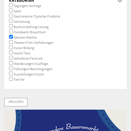
KATEGORIEN
Tagungen/Vorträge
Sport
Gastronomie/Typische Produkte
Verkostung
Buchvorstellung/Lesung
Handwerk/Brauchtum
Messen/Märkte
Theater/Film/Vorführungen
Kurse/Bildung
Musik/Tanz
Volksfeste/Festivals
Wanderungen/Ausflüge
Führungen/Besichtigungen
Ausstellungen/Kunst
Familie
DRUCKEN