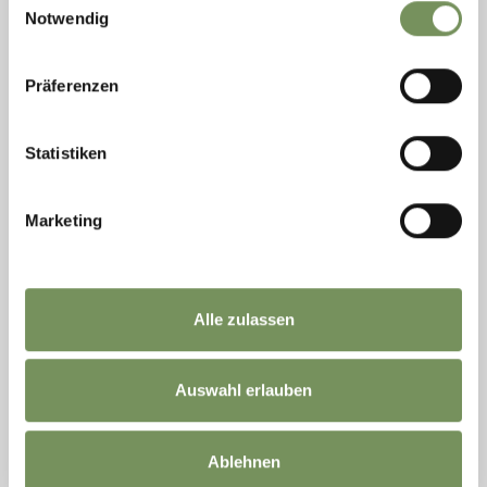
Notwendig
Präferenzen
Statistiken
Marketing
Alle zulassen
Mittwoch
19
Aug
Auswahl erlauben
St. Walburg
18:00
ZUANOCHTEN IN ST. WALBURG
Ablehnen