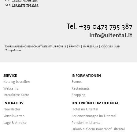
TEL.
+39 0473 795 387
FAX
+39 0473 795 049
Tel. +39 0473 795 387
info@ultental.it
TOURISMUSGENOSSENSCHAFT ULTENTAL/PROVEIS |
PRIVACY
|
IMPRESSUM
|
COOKIES
| UID
IT02291180210
SERVICE
INFORMATIONEN
Katalog bestellen
Events
Webcams
Restaurants
Interaktive Karte
Shopping
INTERAKTIV
UNTERKÜNFTE IM ULTENTAL
Newsletter
Hotel im Ultental
Vorteilskarten
Ferienwohnungen im Ultental
Lage & Anreise
Pension im Ultental
Urlaub auf dem Bauernhof Ultental