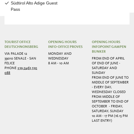
TOURIST OFFICE
OPENING HOURS
OPENING HOURS
DEUTSCHNONSBERG
INFO-OFFICE PROVES
INFOPOINT GAMPEN
BUNKER
VIA PALADE 12
MONDAY AND
39010 SENALE - SAN
WEDNESDAY
FROM END OF APRIL
FELICE
8 AM - 10 AM
OF END OF JUNE -
PHONE
+39 0463 530
SATURDAY AND
088
SUNDAY
FROM END OF JUNE TO
MIDDLE OF SEPTEMBER
- EVERY DAY,
WEDNESDAY CLOSED
FROM MIDDLE OF
SEPTEMBER TO END OF
OCTOBER - FRIDAY,
SATURDAY, SUNDAY
10 AM - 17 PM (16.15 PM
LAST ENTRY)