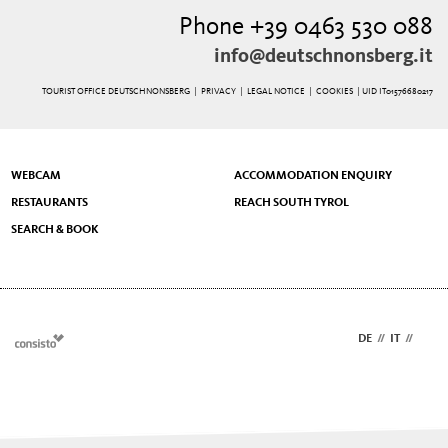
Phone +39 0463 530 088
info@deutschnonsberg.it
TOURIST OFFICE DEUTSCHNONSBERG |
PRIVACY
|
LEGAL NOTICE
|
COOKIES
| UID IT01576680217
WEBCAM
ACCOMMODATION ENQUIRY
RESTAURANTS
REACH SOUTH TYROL
SEARCH & BOOK
DE
//
IT
//
EN