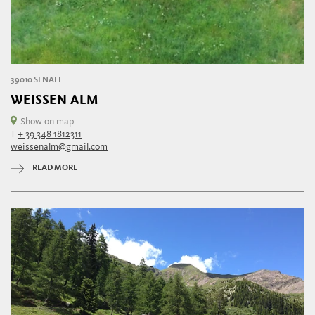
39010 SENALE
WEISSEN ALM
Show on map
T
+ 39 348 1812311
weissenalm@gmail.com
READ MORE