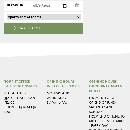
DEPARTURE
START SEARCH
TOURIST OFFICE
OPENING HOURS
OPENING HOURS
DEUTSCHNONSBERG
INFO-OFFICE PROVES
INFOPOINT GAMPEN
BUNKER
VIA PALADE 12
MONDAY AND
39010 SENALE - SAN
WEDNESDAY
FROM END OF APRIL
FELICE
8 AM - 10 AM
OF END OF JUNE -
PHONE
+39 0463 530
SATURDAY AND
088
SUNDAY
FROM END OF JUNE TO
MIDDLE OF SEPTEMBER
- EVERY DAY,