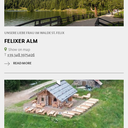
UNSERE LIEBE FRAU IM WALDE ST. FELIX
FELIXER ALM
Show on map
T
+39 348 3975406
READ MORE