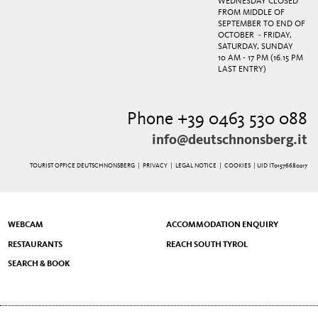
WEDNESDAY CLOSED
FROM MIDDLE OF
SEPTEMBER TO END OF
OCTOBER - FRIDAY,
SATURDAY, SUNDAY
10 AM - 17 PM (16.15 PM
LAST ENTRY)
Phone +39 0463 530 088
info@deutschnonsberg.it
TOURIST OFFICE DEUTSCHNONSBERG |
PRIVACY
|
LEGAL NOTICE
|
COOKIES
| UID IT01576680217
WEBCAM
ACCOMMODATION ENQUIRY
RESTAURANTS
REACH SOUTH TYROL
SEARCH & BOOK