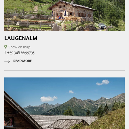
LAUGENALM
Show on map
T
+39 348 6699795
READ MORE