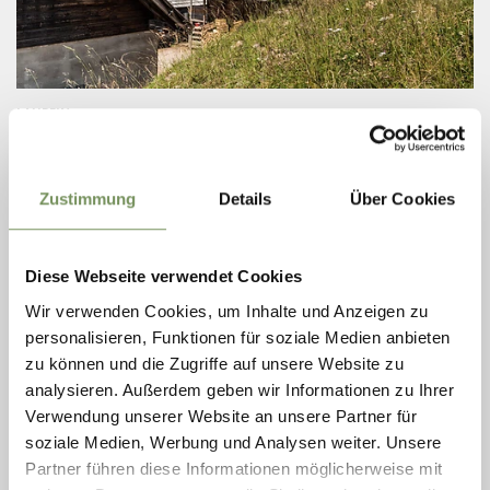
LAUREIN
LAUREINER ALM
Show on map
Zustimmung
Details
Über Cookies
T
+39 340 7871828
manuell.mm75@gmail.com
READ MORE
Diese Webseite verwendet Cookies
Wir verwenden Cookies, um Inhalte und Anzeigen zu
personalisieren, Funktionen für soziale Medien anbieten
zu können und die Zugriffe auf unsere Website zu
analysieren. Außerdem geben wir Informationen zu Ihrer
Verwendung unserer Website an unsere Partner für
soziale Medien, Werbung und Analysen weiter. Unsere
Partner führen diese Informationen möglicherweise mit