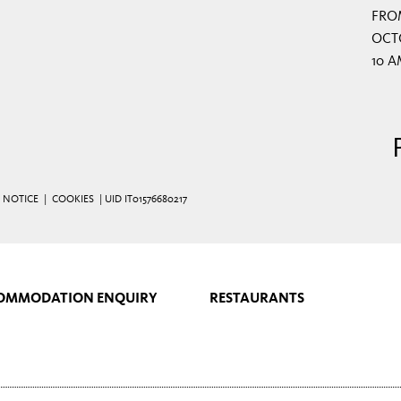
FRO
OCTO
10 A
 NOTICE
|
COOKIES
| UID IT01576680217
OMMODATION ENQUIRY
RESTAURANTS