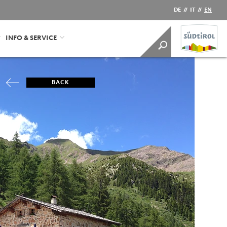
DE
//
IT
//
EN
INFO & SERVICE
BACK