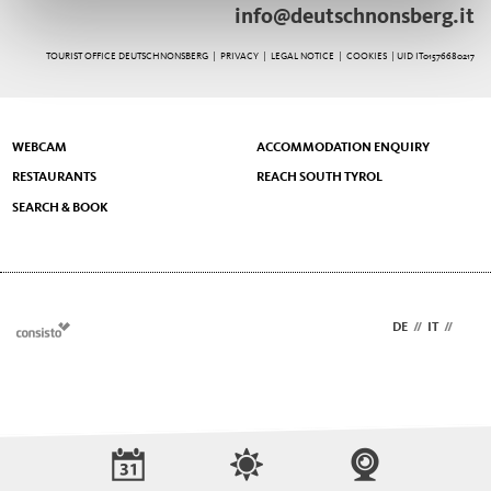
info@deutschnonsberg.it
TOURIST OFFICE DEUTSCHNONSBERG |
PRIVACY
|
LEGAL NOTICE
|
COOKIES
| UID IT01576680217
WEBCAM
ACCOMMODATION ENQUIRY
RESTAURANTS
REACH SOUTH TYROL
SEARCH & BOOK
DE
//
IT
//
EN