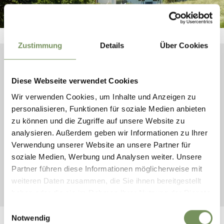
Zustimmung
Details
Über Cookies
ALTA VAL DI NON
NATURE & CULTURE
SAN FELICE
Diese Webseite verwendet Cookies
HOLIDAYS IN SAN FELICE
Wir verwenden Cookies, um Inhalte und Anzeigen zu
The resilience and beauty of nature
personalisieren, Funktionen für soziale Medien anbieten
zu können und die Zugriffe auf unsere Website zu
The village of
San Felice/St. Felix
is located along the way
analysieren. Außerdem geben wir Informationen zu Ihrer
to the
Gampenpass mountain pass
at an altitude of 1,265
Verwendung unserer Website an unsere Partner für
m. Historically a place of transit and rest for wayfarers and
soziale Medien, Werbung und Analysen weiter. Unsere
pilgrims it is today a sought-after destination for cyclists
Partner führen diese Informationen möglicherweise mit
and motorcyclists. Next to the Gothic church is also the
weiteren Daten zusammen, die Sie ihnen bereitgestellt
church of St. Christopher with its notable frescoes.
haben oder die sie im Rahmen Ihrer Nutzung der Dienste
gesammelt haben.
Einwilligungsauswahl
Notwendig