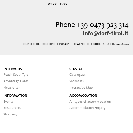
09.00 - 13.00
Phone +39 0473 923 314
info@dorf-tirol.it
TOURIST OFFICE DORF TIROL |
PRIVACY
|
LEGAL NOTICE
|
COOKIES
| UID IT01495060210
INTERACTIVE
SERVICE
Reach South Tyrol
Catalogues
Advantage Cards
Webcams
Newsletter
Interactive Map
INFORMATION
ACCOMODATION
Events
All types of accommodation
Restaurants
Accommodation Enquiry
Shopping