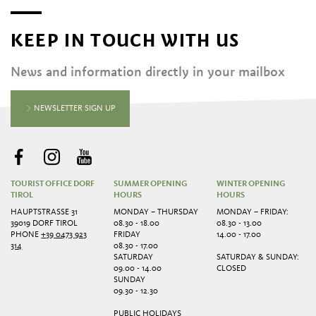
KEEP IN TOUCH WITH US
News and information directly in your mailbox
NEWSLETTER SIGN UP
TOURIST OFFICE DORF
SUMMER OPENING
WINTER OPENING
TIROL
HOURS
HOURS
HAUPTSTRASSE 31
MONDAY – THURSDAY
MONDAY – FRIDAY:
39019 DORF TIROL
08.30 - 18.00
08.30 - 13.00
PHONE
+39 0473 923
FRIDAY
14.00 - 17.00
314
08.30 - 17.00
SATURDAY
SATURDAY & SUNDAY:
09.00 - 14.00
CLOSED
SUNDAY
09.30 - 12.30
PUBLIC HOLIDAYS