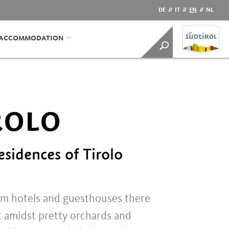
DE
//
IT
//
EN
//
NL
/ACCOMMODATION
ROLO
sidences of Tirolo
rom hotels and guesthouses there
et amidst pretty orchards and