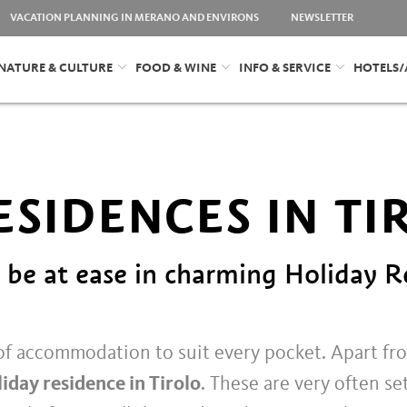
VACATION PLANNING IN MERANO AND ENVIRONS
NEWSLETTER
NATURE & CULTURE
FOOD & WINE
INFO & SERVICE
HOTELS
ESIDENCES IN TI
 be at ease in charming Holiday Re
 of accommodation to suit every pocket. Apart f
iday residence in Tirolo
. These are very often s