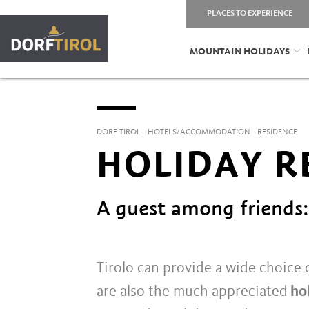
PLACES TO EXPERIENCE
MOUNTAIN HOLIDAYS
DORF TIROL
HOTELS/ACCOMMODATION
RESIDENCE
HOLIDAY R
A guest among friends:
Tirolo can provide a wide choice
are also the much appreciated
hol