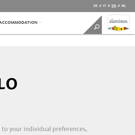
DE
//
IT
//
EN
//
NL
/ACCOMMODATION
LO
h to your individual preferences,