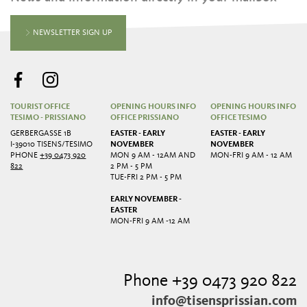
NEWSLETTER SIGN UP
TOURIST OFFICE
OPENING HOURS INFO
OPENING HOURS INFO
TESIMO - PRISSIANO
OFFICE PRISSIANO
OFFICE TESIMO
GERBERGASSE 1B
EASTER - EARLY
EASTER - EARLY
I-39010 TISENS/TESIMO
NOVEMBER
NOVEMBER
PHONE
+39 0473 920
MON 9 AM - 12AM AND
MON-FRI 9 AM - 12 AM
822
2 PM - 5 PM
TUE-FRI 2 PM - 5 PM
EARLY NOVEMBER -
EASTER
MON-FRI 9 AM -12 AM
Phone +39 0473 920 822
info@tisensprissian.com