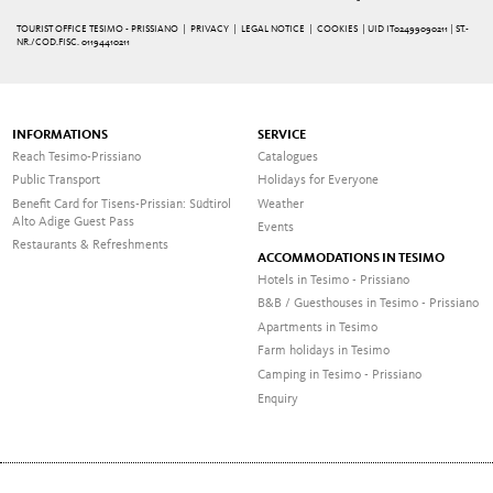
TOURIST OFFICE TESIMO - PRISSIANO |
PRIVACY
|
LEGAL NOTICE
|
COOKIES
| UID IT02499090211 | ST.-
NR./COD.FISC. 01194410211
INFORMATIONS
SERVICE
Reach Tesimo-Prissiano
Catalogues
Public Transport
Holidays for Everyone
Benefit Card for Tisens-Prissian: Südtirol
Weather
Alto Adige Guest Pass
Events
Restaurants & Refreshments
ACCOMMODATIONS IN TESIMO
Hotels in Tesimo - Prissiano
B&B / Guesthouses in Tesimo - Prissiano
Apartments in Tesimo
Farm holidays in Tesimo
Camping in Tesimo - Prissiano
Enquiry