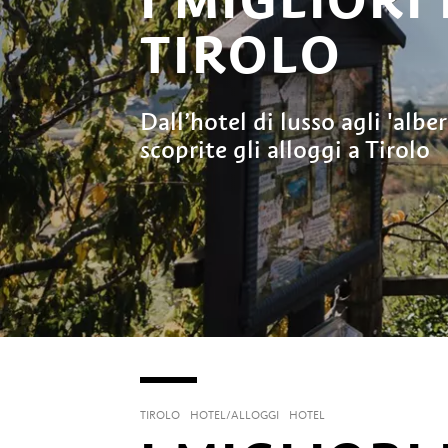
TIROLO
Dall’hotel di lusso agli 'albe
scoprite gli alloggi a Tirolo
TIROLO
HOTEL/ALLOGGI
HOTEL