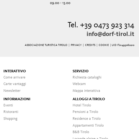
09.00 - 13.00
Tel. +39 0473 923 314
info@dorf-tirol.it
ASSOCIAZIONE TURISTICA TIROLO |
PRIVACY
|
CREDITS
|
COOKIE
| UID IT01495060210
INTERATTIVO
SERVIZIO
Come arrivare
Richiesta cataloghi
Carte vantaggi
Webcam
Newsletter
Mappa interattiva
INFORMAZIONI
ALLOGGI A TIROLO
Eventi
Hotel Tirolo
Ristoranti
Pensioni a Tirolo
Shopping
Residence a Tirolo
Appartamenti Tirolo
B&B Tirolo
Locande alpine a Tirolo