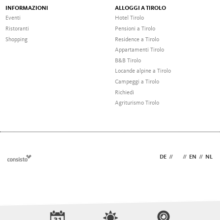
INFORMAZIONI
ALLOGGI A TIROLO
Eventi
Hotel Tirolo
Ristoranti
Pensioni a Tirolo
Shopping
Residence a Tirolo
Appartamenti Tirolo
B&B Tirolo
Locande alpine a Tirolo
Campeggi a Tirolo
Richiedi
Agriturismo Tirolo
DE
//
IT
//
EN
//
NL