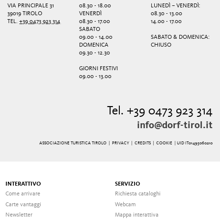
VIA PRINCIPALE 31
08.30 - 18.00
LUNEDÌ – VENERDÌ:
39019 TIROLO
VENERDÌ
08.30 - 13.00
TEL.
+39 0473 923 314
08.30 - 17.00
14.00 - 17.00
SABATO
09.00 - 14.00
SABATO & DOMENICA:
DOMENICA
CHIUSO
09.30 - 12.30
GIORNI FESTIVI
09.00 - 13.00
Tel. +39 0473 923 314
info@dorf-tirol.it
ASSOCIAZIONE TURISTICA TIROLO |
PRIVACY
|
CREDITS
|
COOKIE
| UID IT01495060210
INTERATTIVO
SERVIZIO
Come arrivare
Richiesta cataloghi
Carte vantaggi
Webcam
Newsletter
Mappa interattiva