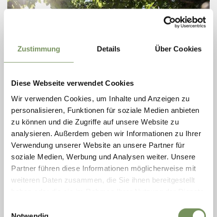
Zustimmung
Details
Über Cookies
Diese Webseite verwendet Cookies
Wir verwenden Cookies, um Inhalte und Anzeigen zu
personalisieren, Funktionen für soziale Medien anbieten
aperto
zu können und die Zugriffe auf unsere Website zu
analysieren. Außerdem geben wir Informationen zu Ihrer
ESCURSIONI
ESCURSIONE SUL SENTIERO PANORAMICO
Verwendung unserer Website an unsere Partner für
soziale Medien, Werbung und Analysen weiter. Unsere
Piacevole passeggiata di due orette con scorci panoramici sulla città di
Partner führen diese Informationen möglicherweise mit
cura di Merano.
weiteren Daten zusammen, die Sie ihnen bereitgestellt
LEGGI DI PIÙ
haben oder die sie im Rahmen Ihrer Nutzung der Dienste
gesammelt haben.
Einwilligungsauswahl
Notwendig