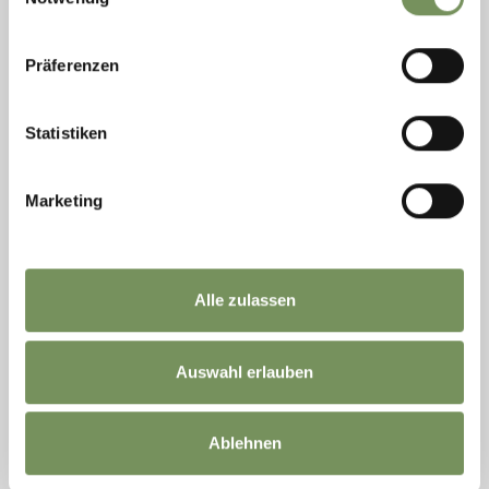
Präferenzen
Statistiken
Marketing
aperto
Alle zulassen
ESCURSIONI, ITINERARI A TEMA
ESCURSIONE SUL SENTIERO DEL VINO
Piacevole passeggiata circolare sulle orme dei viticoltori a Tirolo.
Auswahl erlauben
LEGGI DI PIÙ
Ablehnen