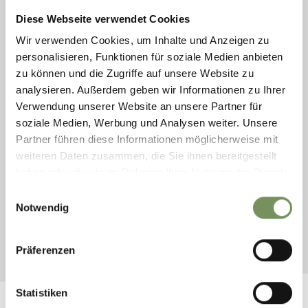
Diese Webseite verwendet Cookies
Wir verwenden Cookies, um Inhalte und Anzeigen zu
personalisieren, Funktionen für soziale Medien anbieten
zu können und die Zugriffe auf unsere Website zu
analysieren. Außerdem geben wir Informationen zu Ihrer
Verwendung unserer Website an unsere Partner für
soziale Medien, Werbung und Analysen weiter. Unsere
aperto
Partner führen diese Informationen möglicherweise mit
ESCURSIONI
weiteren Daten zusammen, die Sie ihnen bereitgestellt
ROGGIA DI LAGUNDO DA TIROLO
haben oder die sie im Rahmen Ihrer Nutzung der Dienste
gesammelt haben.
Un’escursione soleggiata attraverso i vigneti di Lagundo e S. Pietro
Einwilligungsauswahl
Notwendig
LEGGI DI PIÙ
Präferenzen
Statistiken