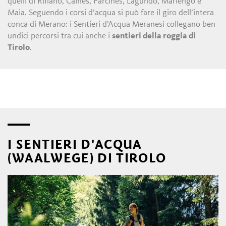
quelli di Rifiano, Caines, Parcines, Lagundo, Marlengo e
Maia. Seguendo i corsi d’acqua si può fare il giro dell’intera
conca di Merano: i Sentieri d’Acqua Meranesi collegano ben
undici percorsi tra cui anche i
sentieri della roggia di
Tirolo
.
I SENTIERI D'ACQUA
(WAALWEGE) DI TIROLO