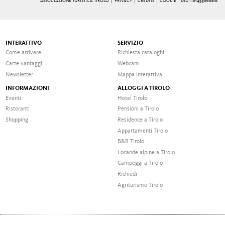
ASSOCIAZIONE TURISTICA TIROLO |
PRIVACY
|
CREDITS
|
COOKIE
| UID IT01495060210
INTERATTIVO
SERVIZIO
Come arrivare
Richiesta cataloghi
Carte vantaggi
Webcam
Newsletter
Mappa interattiva
INFORMAZIONI
ALLOGGI A TIROLO
Eventi
Hotel Tirolo
Ristoranti
Pensioni a Tirolo
Shopping
Residence a Tirolo
Appartamenti Tirolo
B&B Tirolo
Locande alpine a Tirolo
Campeggi a Tirolo
Richiedi
Agriturismo Tirolo