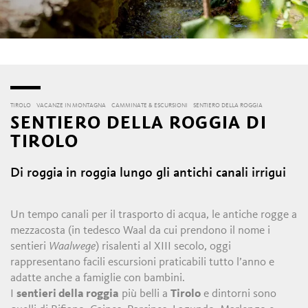
TIROLO
VACANZE IN MONTAGNA
CAMMINATE & ESCURSIONI
SENTIERO DELLA ROGGIA
SENTIERO DELLA ROGGIA DI
TIROLO
Di roggia in roggia lungo gli antichi canali irrigui
Un tempo canali per il trasporto di acqua, le antiche rogge a
mezzacosta (in tedesco Waal da cui prendono il nome i
sentieri
Waalwege
) risalenti al XIII secolo, oggi
rappresentano facili escursioni praticabili tutto l’anno e
adatte anche a famiglie con bambini.
I
sentieri della roggia
più belli a
Tirolo
e dintorni sono