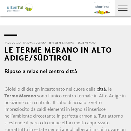
VAL D'ULTIMO
NATURA & CULTURA
BENESSERE & NATURA
TERME MERANO
LE TERME MERANO IN ALTO
ADIGE/SÜDTIROL
Riposo e relax nel centro città
Gioiello di design incastonato nel cuore della
città
, le
Terme Merano
sono l’unico centro termale in Alto Adige in
posizione così centrale. Il cubo di acciaio e vetro
impreziosito da caldi elementi in legno si inserisce
nell’ambiente circostante in perfetta armonia. Tutt’attorno
si estende il parco di cinque ettari molto apprezzato
soprattutto in estate per gli angoli alberati in cui trovare un