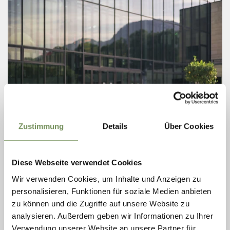
Zustimmung
Details
Über Cookies
TERME MERANO
Terme Merano è un moderno centro termale e benessere situato nel
Diese Webseite verwendet Cookies
cuore della città. Progettato dall'architetto Matteo Thun, ha aperto i
Wir verwenden Cookies, um Inhalte und Anzeigen zu
battenti nel 2005 e si ...
personalisieren, Funktionen für soziale Medien anbieten
T
+39 0473 252000
info@thermemeran.it
zu können und die Zugriffe auf unsere Website zu
www.thermemeran.it
analysieren. Außerdem geben wir Informationen zu Ihrer
LEGGI DI PIÙ
Verwendung unserer Website an unsere Partner für