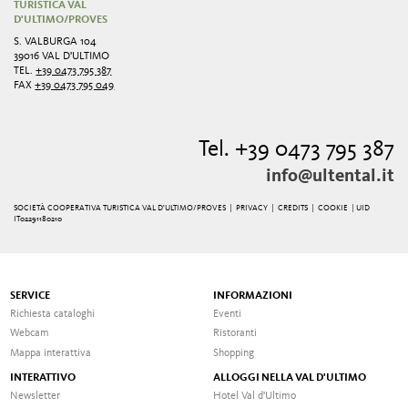
TURISTICA VAL
D'ULTIMO/PROVES
S. VALBURGA 104
39016 VAL D'ULTIMO
TEL.
+39 0473 795 387
FAX
+39 0473 795 049
Tel. +39 0473 795 387
info@ultental.it
SOCIETÀ COOPERATIVA TURISTICA VAL D'ULTIMO/PROVES |
PRIVACY
|
CREDITS
|
COOKIE
| UID
IT02291180210
SERVICE
INFORMAZIONI
Richiesta cataloghi
Eventi
Webcam
Ristoranti
Mappa interattiva
Shopping
INTERATTIVO
ALLOGGI NELLA VAL D'ULTIMO
Newsletter
Hotel Val d'Ultimo