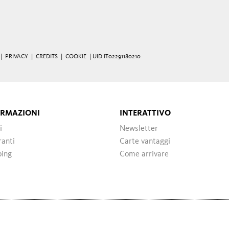
 |
PRIVACY
|
CREDITS
|
COOKIE
| UID IT02291180210
ORMAZIONI
INTERATTIVO
i
Newsletter
ranti
Carte vantaggi
ping
Come arrivare