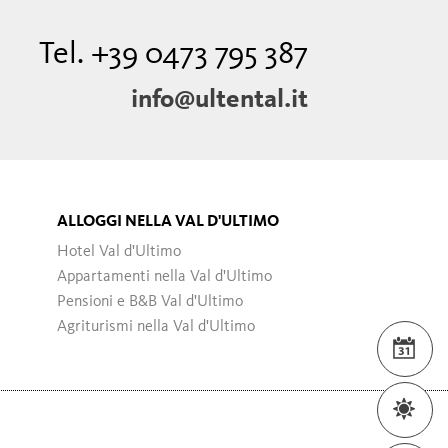
Tel. +39 0473 795 387
info@ultental.it
ALLOGGI NELLA VAL D'ULTIMO
Hotel Val d'Ultimo
Appartamenti nella Val d'Ultimo
Pensioni e B&B Val d'Ultimo
Agriturismi nella Val d'Ultimo
EVE
MET