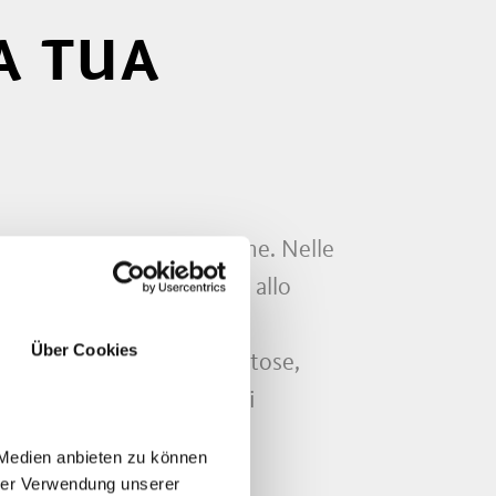
A TUA
n piatti ricchi di tradizione. Nelle
uppa di pane ai canederli allo
Über Cookies
te tipiche, semplici e gustose,
 il piacere della cucina di
 Medien anbieten zu können
hrer Verwendung unserer