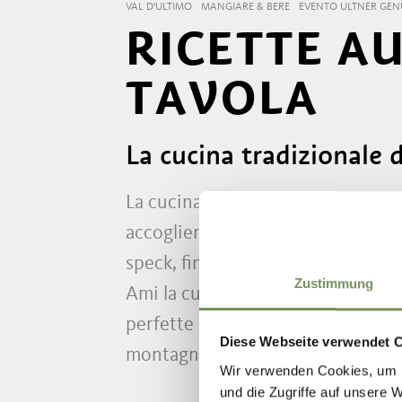
VAL D'ULTIMO
MANGIARE & BERE
EVENTO ULTNER GEN
RICETTE A
TAVOLA
La cucina tradizionale 
La cucina della Val d’Ultimo è fatt
accoglienti stube si servono ancor
speck, fino ai dolci con semi di p
Zustimmung
Ami la cucina dell’Alto Adige e del
perfette per portare sulla tua tavo
Diese Webseite verwendet 
montagna.
Wir verwenden Cookies, um I
und die Zugriffe auf unsere 