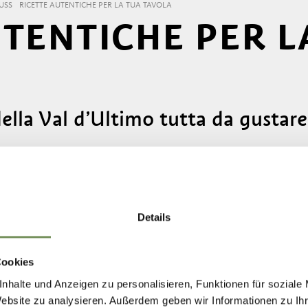
USS
RICETTE AUTENTICHE PER LA TUA TAVOLA
UTENTICHE PER L
della Val d’Ultimo tutta da gustare
a di ingredienti semplici e autentici, trasformati i
a oggi ricette tramandate da generazioni: dalla z
apavero.
Details
la Val d’Ultimo? Ecco allora una selezione di ricet
la i sapori autentici dell’Alto Adige e vivere a casa
Cookies
nhalte und Anzeigen zu personalisieren, Funktionen für soziale
Website zu analysieren. Außerdem geben wir Informationen zu I