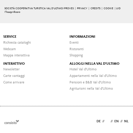
SOCIETÀ COOPERATIVA TURISTICA VAL D'ULTIMO/PROVES |
PRIVACY
|
CREDITS
|
COOKIE
| UID
IT02291180210
SERVICE
INFORMAZIONI
Richiesta cataloghi
Eventi
Webcam
Ristoranti
Mappa interattiva
Shopping
INTERATTIVO
ALLOGGI NELLA VAL D'ULTIMO
Newsletter
Hotel Val d'Ultimo
Carte vantaggi
Appartamenti nella Val d'Ultimo
Come arrivare
Pensioni e B&B Val d'Ultimo
Agriturismi nella Val d'Ultimo
DE
//
IT
//
EN
//
NL