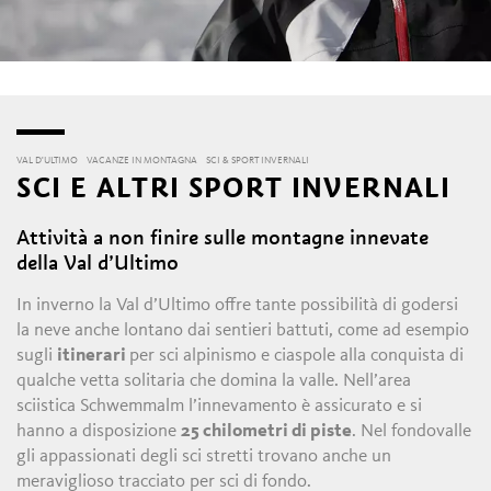
VAL D'ULTIMO
VACANZE IN MONTAGNA
SCI & SPORT INVERNALI
SCI E ALTRI SPORT INVERNALI
Attività a non finire sulle montagne innevate
della Val d’Ultimo
In inverno la Val d’Ultimo offre tante possibilità di godersi
la neve anche lontano dai sentieri battuti, come ad esempio
sugli
itinerari
per sci alpinismo e ciaspole alla conquista di
qualche vetta solitaria che domina la valle. Nell’area
sciistica Schwemmalm l’innevamento è assicurato e si
hanno a disposizione
25 chilometri di piste
. Nel fondovalle
gli appassionati degli sci stretti trovano anche un
meraviglioso tracciato per sci di fondo.