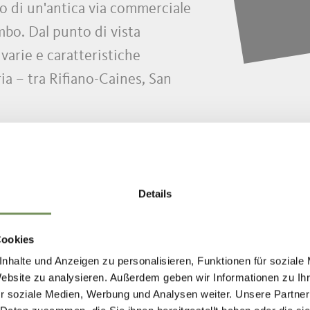
to di un'antica via commerciale
mbo. Dal punto di vista
 varie e caratteristiche
ria – tra Rifiano-Caines, San
 principale – affascina il
 paesaggio naturale dai tratti
ra
di prim'ordine. L'Alta Val
a, Plata e Plan, località
Details
ncanta per il proprio paesaggio
rci panoramici sulle Alpi. La
Cookies
orni di sole all'anno e i
nhalte und Anzeigen zu personalisieren, Funktionen für soziale
caratterizzano la Val Passiria la
Website zu analysieren. Außerdem geben wir Informationen zu I
i appassionati di sport, le
r soziale Medien, Werbung und Analysen weiter. Unsere Partner