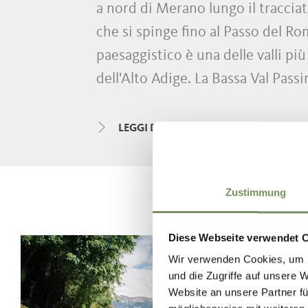
a nord di Merano lungo il traccia
che si spinge fino al Passo del Ro
paesaggistico è una delle valli più
dell'Alto Adige. La Bassa Val Passi
Martino e San Leonardo, la località
turista con i propri spazi ampi, il
LEGGI DI PIÙ
mediterranei e
l'offerta alberghie
Passiria – tra Moso, Stulles, Corvar
Zustimmung
consacrata alla mobilità dolce – i
di alta montagna e i magnifici sco
Diese Webseite verwendet 
posizione protetta a nord, i 300 gi
Wir verwenden Cookies, um I
suggestivi contrasti climatici che 
und die Zugriffe auf unsere 
rendono una meta prediletta tra gl
Website an unsere Partner fü