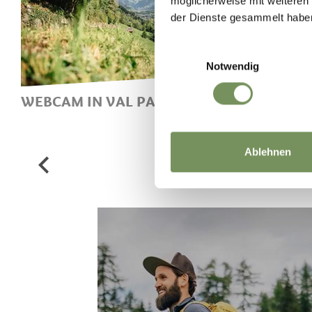
möglicherweise mit weiteren
famiglie con bambini e i vacanzieri
der Dienste gesammelt habe
Einwilligungsauswahl
Notwendig
WEBCAM IN VAL PASSIRIA
SENTI
WEBCAM CON IMMAGINI
A SP
METEO DAL VIVO DELLA VAL
PAE
Ablehnen
PASSIRIA
VOL