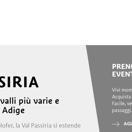
PREN
EVEN
SIRIA
Vivi mom
Acquista 
valli più varie e
Facile, 
o Adige
passaggi
AGL
ofer, la Val Passiria si estende