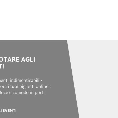
OTARE AGLI
TI
enti indimenticabili -
ora i tuoi biglietti online !
veloce e comodo in pochi
.
I EVENTI