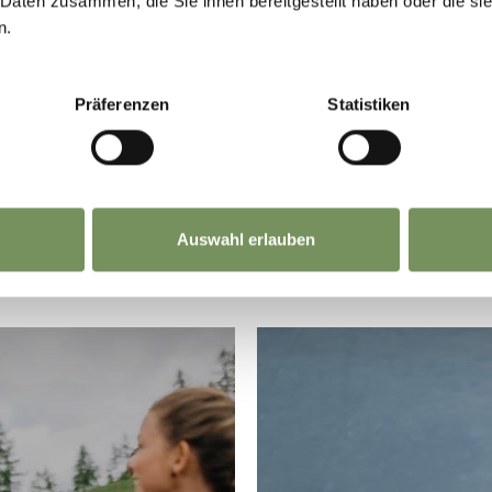
 Daten zusammen, die Sie ihnen bereitgestellt haben oder die s
 alla ricerca di pace e relax.
n.
Präferenzen
Statistiken
ERI IN VAL PASSIRIA
EVENTI IN VAL
ASSO IN VAL PASSIRIA:
UNA VACANZ
SAGGI ED EMOZIONI A
ESCURSIONI 
Auswahl erlauben
ONTÀ
ALL’INSEGNA