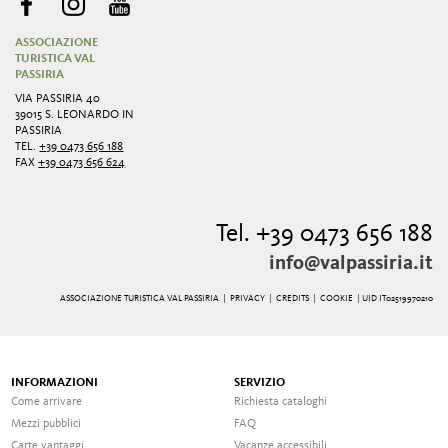
ASSOCIAZIONE
TURISTICA VAL
PASSIRIA
VIA PASSIRIA 40
39015 S. LEONARDO IN
PASSIRIA
TEL.
+39 0473 656 188
FAX
+39 0473 656 624
Tel. +39 0473 656 188
info@valpassiria.it
ASSOCIAZIONE TURISTICA VAL PASSIRIA |
PRIVACY
|
CREDITS
|
COOKIE
| UID IT02519970210
INFORMAZIONI
SERVIZIO
Come arrivare
Richiesta cataloghi
Mezzi pubblici
FAQ
Carte vantaggi
Vacanze accessibili