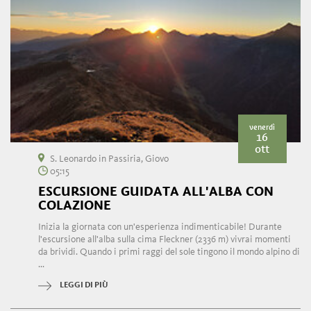
venerdì
16
ott
S. Leonardo in Passiria, Giovo
05:15
ESCURSIONE GUIDATA ALL'ALBA CON
COLAZIONE
Inizia la giornata con un'esperienza indimenticabile! Durante
l'escursione all'alba sulla cima Fleckner (2336 m) vivrai momenti
da brividi. Quando i primi raggi del sole tingono il mondo alpino di
...
LEGGI DI PIÙ