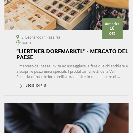
domenica
18
ott
S. Leonardo in Passiria
10:00
"LIERTNER DORFMARKTL" · MERCATO DEL
PAESE
Il mercato del paese invita ad assaggiare, a fare due chiacchiere e
a scoprire pezzi unici speciali. I produttori diretti della Val
Passiria offrono le loro prelibatezze fatte in casa e opere di ...
LEGGI DI PIÙ