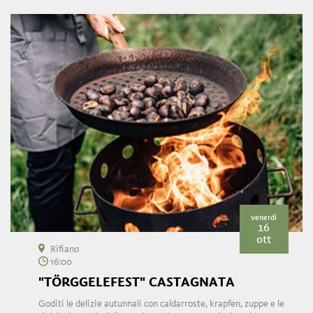
venerdì
16
ott
Rifiano
16:00
"TÖRGGELEFEST" CASTAGNATA
Goditi le delizie autunnali con caldarroste, krapfen, zuppe e le