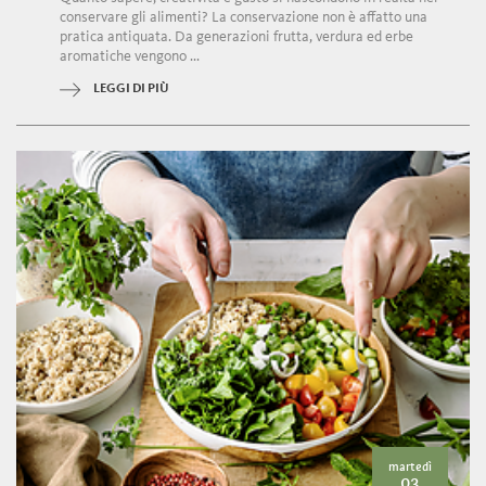
conservare gli alimenti? La conservazione non è affatto una
pratica antiquata. Da generazioni frutta, verdura ed erbe
aromatiche vengono ...
LEGGI DI PIÙ
martedì
03