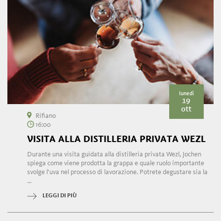
lunedì
19
ott
Rifiano
16:00
VISITA ALLA DISTILLERIA PRIVATA WEZL
Durante una visita guidata alla distilleria privata Wezl, Jochen
spiega come viene prodotta la grappa e quale ruolo importante
svolge l'uva nel processo di lavorazione. Potrete degustare sia la
...
LEGGI DI PIÙ