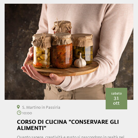
sabato
31
ott
S. Martino in Passiria
10:00
CORSO DI CUCINA "CONSERVARE GLI
ALIMENTI"
Quanto sapere, creatività e gusto si nascondono in realtà nel