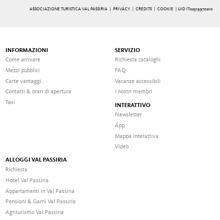
ASSOCIAZIONE TURISTICA VAL PASSIRIA |
PRIVACY
|
CREDITS
|
COOKIE
| UID IT02519970210
INFORMAZIONI
SERVIZIO
Come arrivare
Richiesta cataloghi
Mezzi pubblici
FAQ
Carte vantaggi
Vacanze accessibili
Contatti & orari di apertura
I nostri membri
Taxi
INTERATTIVO
Newsletter
App
Mappa interattiva
Video
ALLOGGI VAL PASSIRIA
Richiesta
Hotel Val Passiria
Appartamenti in Val Passiria
Pensioni & Garni Val Passiria
Agriturismo Val Passiria