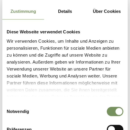
Zustimmung
Details
Über Cookies
Diese Webseite verwendet Cookies
Wir verwenden Cookies, um Inhalte und Anzeigen zu
personalisieren, Funktionen für soziale Medien anbieten
zu können und die Zugriffe auf unsere Website zu
analysieren. Außerdem geben wir Informationen zu Ihrer
Verwendung unserer Website an unsere Partner für
TRANSFER FINO ALL'ALLOGGIO
soziale Medien, Werbung und Analysen weiter. Unsere
Partner führen diese Informationen möglicherweise mit
weiteren Daten zusammen, die Sie ihnen bereitgestellt
haben oder die sie im Rahmen Ihrer Nutzung der Dienste
gesammelt haben.
Einwilligungsauswahl
Notwendig
Präferenzen