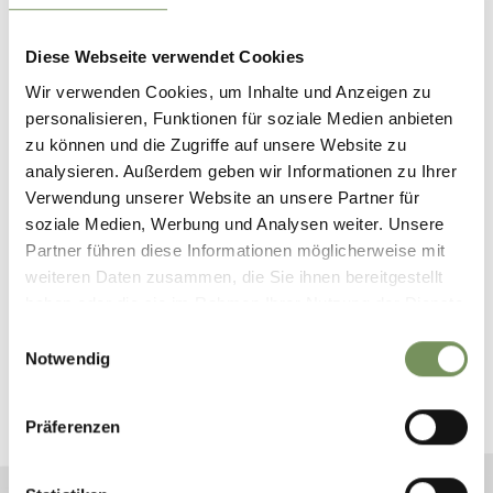
Diese Webseite verwendet Cookies
Wir verwenden Cookies, um Inhalte und Anzeigen zu
personalisieren, Funktionen für soziale Medien anbieten
VACANZE IN VAL
zu können und die Zugriffe auf unsere Website zu
PASSIRIA
analysieren. Außerdem geben wir Informationen zu Ihrer
Verwendung unserer Website an unsere Partner für
soziale Medien, Werbung und Analysen weiter. Unsere
Partner führen diese Informationen möglicherweise mit
weiteren Daten zusammen, die Sie ihnen bereitgestellt
haben oder die sie im Rahmen Ihrer Nutzung der Dienste
PRENOTA LA TUA VACANZA
gesammelt haben.
Einwilligungsauswahl
NELLA VAL PASSIRIA
Notwendig
Pianifica ora la tua vacanza da sogno
Präferenzen