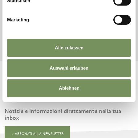
Statistiken
ARRIVO
Marketing
PARTENZA
AVVIA LA RICERCA
Alle zulassen
Auswahl erlauben
Ablehnen
RESTA IN CONTATTO CON NOI
Notizie e informazioni direttamente nella tua
inbox
ABBONATI ALLA NEWSLETTER