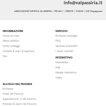
info@valpassiria.it
ASSOCIAZIONE TURISTICA VAL PASSIRIA |
PRIVACY
|
CREDITS
|
COOKIE
| UID IT02519970210
INFORMAZIONI
SERVIZIO
Come arrivare
Richiesta cataloghi
Mezzi pubblici
FAQ
Carte vantaggi
Vacanze accessibili
Contatti & orari di apertura
I nostri membri
Taxi
INTERATTIVO
Newsletter
App
Mappa interattiva
Video
ALLOGGI VAL PASSIRIA
Richiesta
Hotel Val Passiria
Appartamenti in Val Passiria
Pensioni & Garni Val Passiria