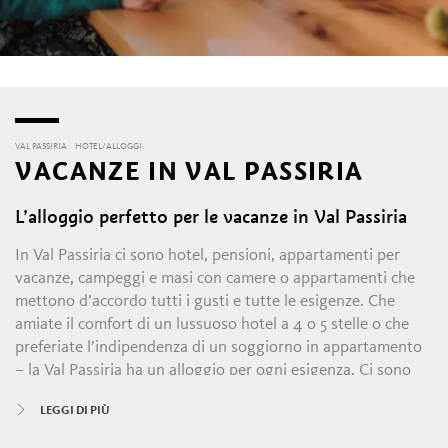
VAL PASSIRIA
HOTEL/ALLOGGI
VACANZE IN VAL PASSIRIA
L’alloggio perfetto per le vacanze in Val Passiria
In Val Passiria ci sono hotel, pensioni, appartamenti per
vacanze, campeggi e masi con camere o appartamenti che
mettono d’accordo tutti i gusti e tutte le esigenze. Che
amiate il comfort di un lussuoso hotel a 4 o 5 stelle o che
preferiate l’indipendenza di un soggiorno in appartamento
– la Val Passiria ha un alloggio per ogni esigenza. Ci sono
family hotel, pensioni specializzate nell’accoglienza di biker
LEGGI DI PIÙ
e wellness hotel con meravigliose spa e ristoranti gourmet.
Chi ama il contatto ravvicinato con la natura prenota un