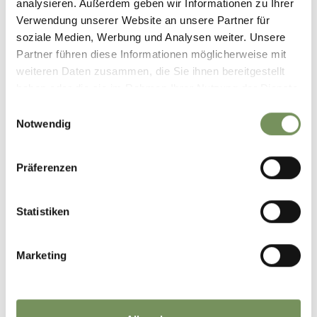
analysieren. Außerdem geben wir Informationen zu Ihrer
Verwendung unserer Website an unsere Partner für
soziale Medien, Werbung und Analysen weiter. Unsere
Partner führen diese Informationen möglicherweise mit
weiteren Daten zusammen, die Sie ihnen bereitgestellt
haben oder die sie im Rahmen Ihrer Nutzung der Dienste
gesammelt haben.
Einwilligungsauswahl
Notwendig
APPARTAMENTO
Präferenzen
Statistiken
Marketing