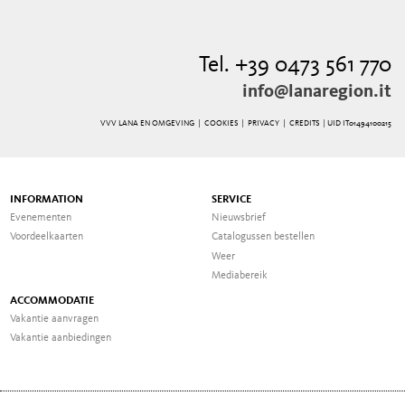
Tel. +39 0473 561 770
info@lanaregion.it
VVV LANA EN OMGEVING |
COOKIES
|
PRIVACY
|
CREDITS
| UID IT01494100215
INFORMATION
SERVICE
Evenementen
Nieuwsbrief
Voordeelkaarten
Catalogussen bestellen
Weer
Mediabereik
ACCOMMODATIE
Vakantie aanvragen
Vakantie aanbiedingen