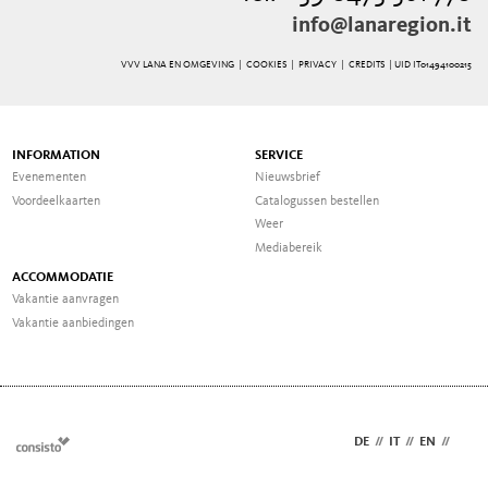
info@lanaregion.it
VVV LANA EN OMGEVING |
COOKIES
|
PRIVACY
|
CREDITS
| UID IT01494100215
INFORMATION
SERVICE
Evenementen
Nieuwsbrief
Voordeelkaarten
Catalogussen bestellen
Weer
Mediabereik
ACCOMMODATIE
Vakantie aanvragen
Vakantie aanbiedingen
DE
//
IT
//
EN
//
NL