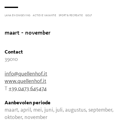
LANA EN OMGEVING
ACTIEVE VAKANTIE
SPORT & RECREATIE
GOLF
maart - november
Contact
39010
info@quellenhof.it
www.quellenhof.it
T
+39 0473 645474
Aanbevolen periode
maart, april, mei, juni, juli, augustus, september,
oktober, november