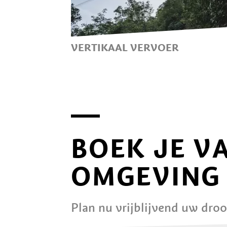
VERTIKAAL VERVOER
MET DE KABELBAAN NAAR DE
WANDELGEBIEDEN RONDOM
LANA
BOEK JE V
OMGEVING
Plan nu vrijblijvend uw dro