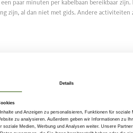
 een paar minuten per kabelbaan bereikbaar zijn.
ng zijn, al dan niet met gids. Andere activiteiten
elingen.
sweg (kastanje-route) en de bergkerk St. Hippoly
ndelgebied van het dorp
Foiana/Völlan
boven Lan
stall en Gargazzone/Gargazon, ligt zich een wan
e top van de berg Ifinger worden bereikt.
Details
kbaar per auto, openbaar vervoer of kabelbaan.
Cookies
nhalte und Anzeigen zu personalisieren, Funktionen für soziale
/Postal en Gargazon/Gargazzone liggen op een be
Website zu analysieren. Außerdem geben wir Informationen zu I
. Er zijn hier talrijke wandelpaden en routes voo
r soziale Medien, Werbung und Analysen weiter. Unsere Partner