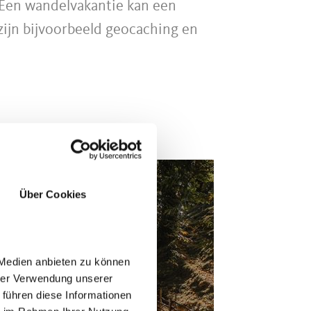
 Een wandelvakantie kan een
 zijn bijvoorbeeld geocaching en
t boven het gehucht
a. Aan de andere kant van het
delgebied op de hoogvlakte van de
Über Cookies
 Medien anbieten zu können
rghelling, maar strekken zich uit
hrer Verwendung unserer
r fietsers. Bovendien komen in Lana
 führen diese Informationen