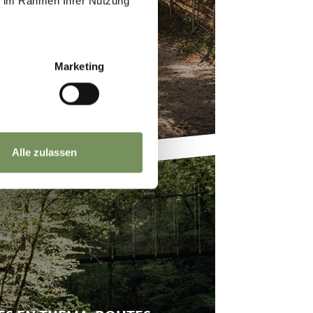
 van de glooiende panoramawegen,
ie im Rahmen Ihrer Nutzung
NDELPADEN
Marketing
 Texelgruppe/Gruppa di Tesso. De
ige berghutten met heerlijke
Alle zulassen
ingen. De vele natuur- en
omenades langs de historische
n.