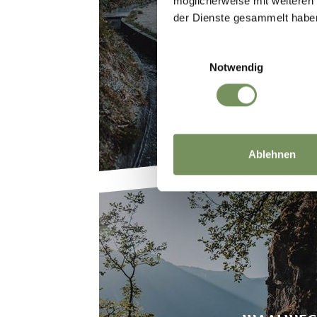
schilderachtige dalen uit, zoals 
möglicherweise mit weiteren
WANDELGEB
der Dienste gesammelt habe
avontuurlijke bergroutes en steil
Einwilligungsauswahl
Notwendig
Een bijzondere belevenis in de 
route biedt onvergetelijke indruk
gerechten.
Ablehnen
In het dal lopen talrijke paden 
cultuurwandelpaden hier zijn een
waterlopen, de zogenaamde waal
Honden mogen mee op alle wandel