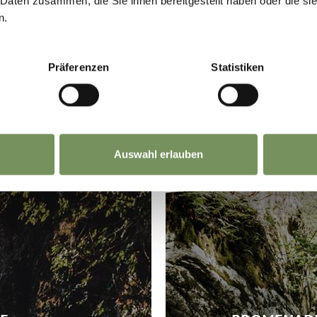
het Ultental/Val d'Ultimo. Ontdek de afwisseling
 Daten zusammen, die Sie ihnen bereitgestellt haben oder die s
IED
WA
n.
e bergpaden.
Präferenzen
Statistiken
bergen is de Meraner Höhenweg in het natuurpark
ken, een prachtig berglandschap, maar ook gezell
Auswahl erlauben
door het bos en de velden voor ontspannen wandel
 wandeling waard, evenals de schilderachtige pr
wegen.
routes, maar moeten in de bergen wel aan de lij