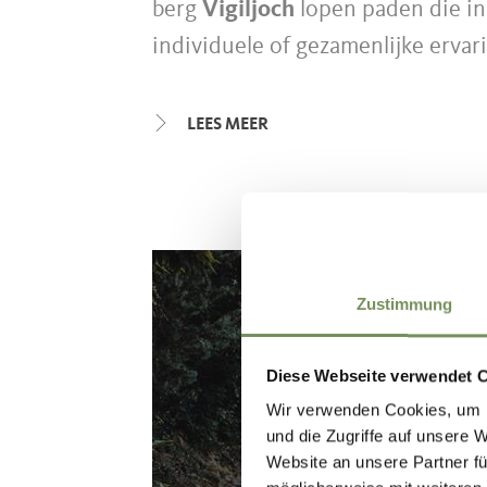
berg
Vigiljoch
lopen paden die in
individuele of gezamenlijke ervari
de zogenaamde five-fingers-wand
LEES MEER
De Zuid-Tiroler Kastanienerlebni
Narano/Naraun horen bij het wa
dal, boven de dorpen Postal/Burg
Tschögglberg
. Hiervandaan kan d
Zustimmung
Alle wandeldoelen zijn snel berei
Diese Webseite verwendet 
Wir verwenden Cookies, um I
Lana, Tscherms/Cermes, Burgstall
und die Zugriffe auf unsere 
in het vlakke Etschtal/Val d'Adige
Website an unsere Partner fü