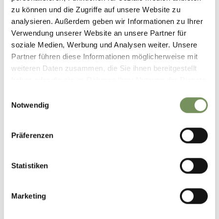
39011 Lana
zu können und die Zugriffe auf unsere Website zu
info@lanaregion.it
analysieren. Außerdem geben wir Informationen zu Ihrer
Verwendung unserer Website an unsere Partner für
soziale Medien, Werbung und Analysen weiter. Unsere
Partner führen diese Informationen möglicherweise mit
weiteren Daten zusammen, die Sie ihnen bereitgestellt
haben oder die sie im Rahmen Ihrer Nutzung der Dienste
WAS DE INHOUD NUTTIG VOOR U?
JA
NO
gesammelt haben.
Einwilligungsauswahl
Notwendig
Präferenzen
Statistiken
Marketing