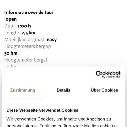
Informatie over de tour
open
Duur
1:00 h
Lengte
2,5 km
Moeilijkheidsgraad
easy
Hoogtemeters bergop
50 hm
Hoogtemeter bergaf
50 hm
Highest point
354 m
Zustimmung
Details
Über Cookies
DOWNLOAD GPX-FILE
Diese Webseite verwendet Cookies
Tourismusverein Lana und
Umgebung
Wir verwenden Cookies, um Inhalte und Anzeigen zu
Andreas Hofer Str. 9/1
personalisieren, Funktionen für soziale Medien anbieten