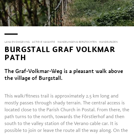
LANA EN OMGEVING
ACTIEVE VAKANTIE
WANDELINGEN & BERGTOCHTEN
WANDELPADEN
BURGSTALL GRAF VOLKMAR
PATH
The Graf-Volkmar-Weg is a pleasant walk above
the village of Burgstall.
This walk/fitness trail is approximately 2.5 km long and
mostly passes through shady terrain. The central access is
located close to the Parish Church in Postal. From there, the
path turns to the north, towards the Förstlerhof and then
south to the valley station of the Verano cable car. It is
possible to join or leave the route all the way along. On the