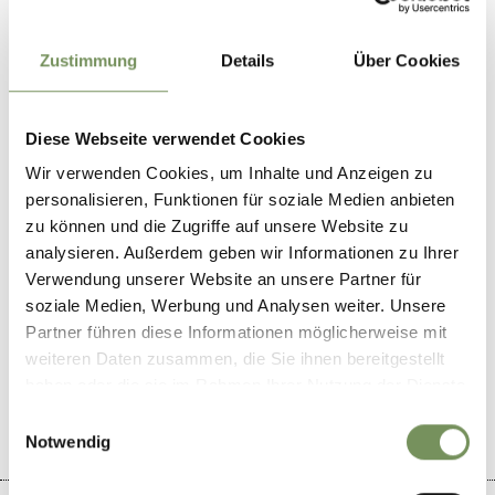
beer-bar
Zustimmung
Details
Über Cookies
Contact
39011
Diese Webseite verwendet Cookies
info@pfefferlechner.com
Wir verwenden Cookies, um Inhalte und Anzeigen zu
www.pfefferlechner.it
personalisieren, Funktionen für soziale Medien anbieten
T
+39 0473 562521
zu können und die Zugriffe auf unsere Website zu
analysieren. Außerdem geben wir Informationen zu Ihrer
Verwendung unserer Website an unsere Partner für
soziale Medien, Werbung und Analysen weiter. Unsere
Partner führen diese Informationen möglicherweise mit
weiteren Daten zusammen, die Sie ihnen bereitgestellt
WAS DE INHOUD NUTTIG VOOR U?
JA
NO
haben oder die sie im Rahmen Ihrer Nutzung der Dienste
gesammelt haben.
Einwilligungsauswahl
Notwendig