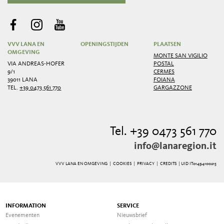
VVV LANA EN
OPENINGSTIJDEN
PLAATSEN
OMGEVING
MONTE SAN VIGILIO
VIA ANDREAS-HOFER
POSTAL
9/1
CERMES
39011 LANA
FOIANA
TEL.
+39 0473 561 770
GARGAZZONE
Tel. +39 0473 561 770
info@lanaregion.it
VVV LANA EN OMGEVING |
COOKIES
|
PRIVACY
|
CREDITS
| UID IT01494100215
INFORMATION
SERVICE
Evenementen
Nieuwsbrief