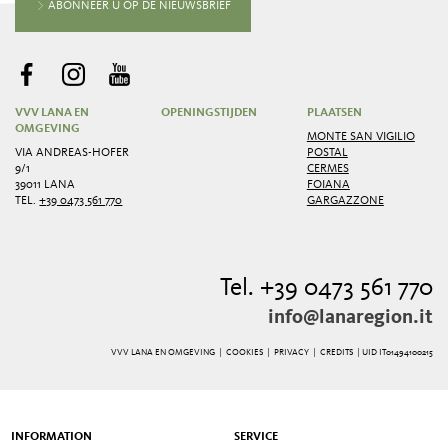
ABONNEER U OP DE NIEUWSBRIEF
VVV LANA EN
OPENINGSTIJDEN
PLAATSEN
OMGEVING
MONTE SAN VIGILIO
VIA ANDREAS-HOFER
POSTAL
9/1
CERMES
39011 LANA
FOIANA
TEL.
+39 0473 561 770
GARGAZZONE
Tel. +39 0473 561 770
info@lanaregion.it
VVV LANA EN OMGEVING |
COOKIES
|
PRIVACY
|
CREDITS
| UID IT01494100215
INFORMATION
SERVICE