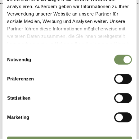
analysieren. Außerdem geben wir Informationen zu Ihrer
Verwendung unserer Website an unsere Partner für
soziale Medien, Werbung und Analysen weiter. Unsere
Partner führen diese Informationen möglicherweise mit
+
weiteren Daten zusammen, die Sie ihnen bereitgestellt
haben oder die sie im Rahmen Ihrer Nutzung der Dienste
−
gesammelt haben.
Einwilligungsauswahl
Notwendig
Präferenzen
Statistiken
Marketing