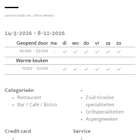
LANA EN OMGEVING
ETEN & DRINKEN
14-3-2026 - 8-11-2026
Geopend door
ma
di
wo
do
vr
za
zo
10:00 - 22:00
Warme keuken
11:00 - 21:00
Categorieën
Restaurant
Zuid-tiroolse
Bar / Café / Bistro
specialiteiten
Grillspecialiteiten
Aspergeweken
Credit card
Service