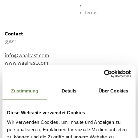
Terras
Contact
39011
info@waalrast.com
www.waalrast.com
T
+39 0473 561270
Zustimmung
Details
Über Cookies
WAS DE INHOUD NUTTIG VOOR U?
JA
NO
Diese Webseite verwendet Cookies
Wir verwenden Cookies, um Inhalte und Anzeigen zu
personalisieren, Funktionen für soziale Medien anbieten
zu können und die Zugriffe auf unsere Website zu