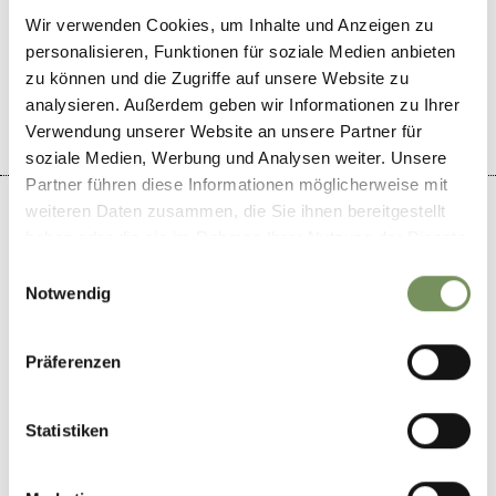
Wir verwenden Cookies, um Inhalte und Anzeigen zu
personalisieren, Funktionen für soziale Medien anbieten
WAS DE INHOUD NUTTIG VOOR U?
JA
NO
zu können und die Zugriffe auf unsere Website zu
analysieren. Außerdem geben wir Informationen zu Ihrer
Verwendung unserer Website an unsere Partner für
soziale Medien, Werbung und Analysen weiter. Unsere
Partner führen diese Informationen möglicherweise mit
weiteren Daten zusammen, die Sie ihnen bereitgestellt
haben oder die sie im Rahmen Ihrer Nutzung der Dienste
gesammelt haben.
Einwilligungsauswahl
+
Notwendig
−
Präferenzen
Statistiken