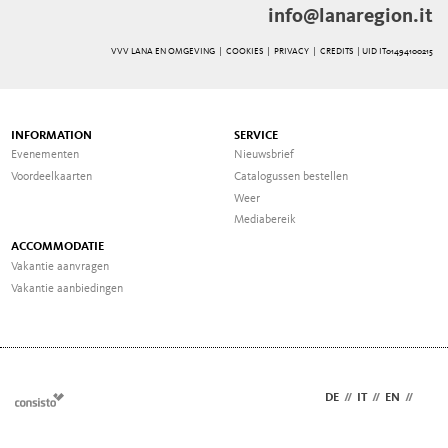
info@lanaregion.it
VVV LANA EN OMGEVING |
COOKIES
|
PRIVACY
|
CREDITS
| UID IT01494100215
INFORMATION
SERVICE
Evenementen
Nieuwsbrief
Voordeelkaarten
Catalogussen bestellen
Weer
Mediabereik
ACCOMMODATIE
Vakantie aanvragen
Vakantie aanbiedingen
DE
//
IT
//
EN
//
NL