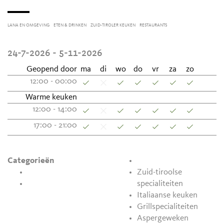
LANA EN OMGEVING
ETEN & DRINKEN
ZUID-TIROLER KEUKEN
RESTAURANTS
24-7-2026 - 5-11-2026
Geopend door
ma
di
wo
do
vr
za
zo
12:00 - 00:00
Warme keuken
12:00 - 14:00
17:00 - 21:00
Categorieën
Zuid-tiroolse
specialiteiten
Italiaanse keuken
Grillspecialiteiten
Aspergeweken