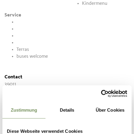
Kindermenu
Service
Terras
buses welcome
Contact
39011
info@goetzfried.it
www.goetzfried.it
Zustimmung
Details
Über Cookies
T
+39 0473 562772
Diese Webseite verwendet Cookies