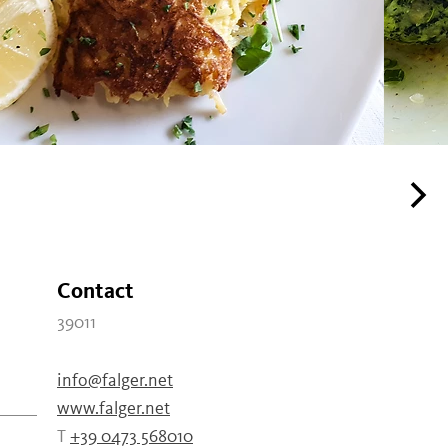
Contact
39011
info@falger.net
www.falger.net
T
+39 0473 568010