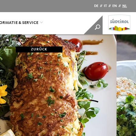
DE
//
IT
//
EN
//
NL
ORMATIE & SERVICE
ZURÜCK