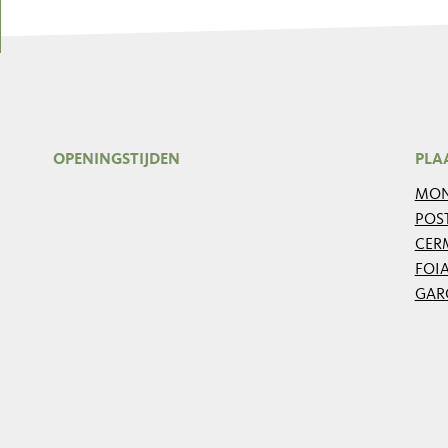
OPENINGSTIJDEN
PLA
MON
POS
CER
FOI
GAR