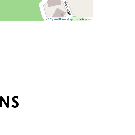
©
OpenStreetMap
contributors
ONS