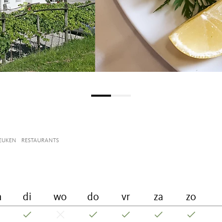
KEUKEN
RESTAURANTS
a
di
wo
do
vr
za
zo