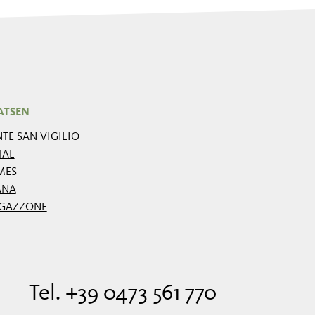
ATSEN
TE SAN VIGILIO
TAL
MES
ANA
GAZZONE
Tel. +39 0473 561 770