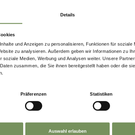
Nagerechten 5 - 10 €
Details
Dagschotel 8 - 30 €
Cookies
nhalte und Anzeigen zu personalisieren, Funktionen für soziale
Website zu analysieren. Außerdem geben wir Informationen zu I
r soziale Medien, Werbung und Analysen weiter. Unsere Partner
HOUD NUTTIG VOOR U?
 Daten zusammen, die Sie ihnen bereitgestellt haben oder die s
n.
Präferenzen
Statistiken
Auswahl erlauben