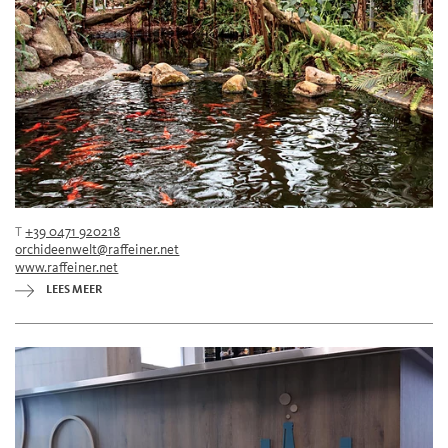
T
+39 0471 920218
orchideenwelt@raffeiner.net
www.raffeiner.net
LEES MEER