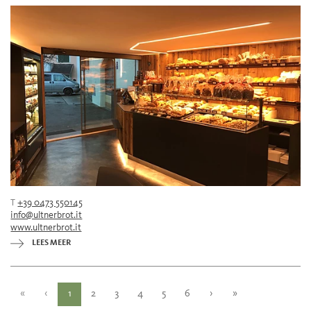
T
+39 0473 550145
info@ultnerbrot.it
www.ultnerbrot.it
LEES MEER
«
‹
1
2
3
4
5
6
›
»