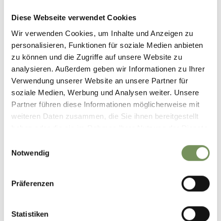
Diese Webseite verwendet Cookies
Wir verwenden Cookies, um Inhalte und Anzeigen zu
T
+39 0473 561 615
personalisieren, Funktionen für soziale Medien anbieten
info@buchladen.it
zu können und die Zugriffe auf unsere Website zu
www.buchladen.it
analysieren. Außerdem geben wir Informationen zu Ihrer
LEES MEER
Verwendung unserer Website an unsere Partner für
soziale Medien, Werbung und Analysen weiter. Unsere
Partner führen diese Informationen möglicherweise mit
weiteren Daten zusammen, die Sie ihnen bereitgestellt
haben oder die sie im Rahmen Ihrer Nutzung der Dienste
gesammelt haben.
Einwilligungsauswahl
Notwendig
Präferenzen
Statistiken