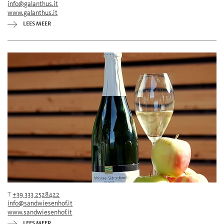
info@galanthus.it
www.galanthus.it
LEES MEER
T
+39 333 2528422
info@sandwiesenhof.it
www.sandwiesenhof.it
LEES MEER