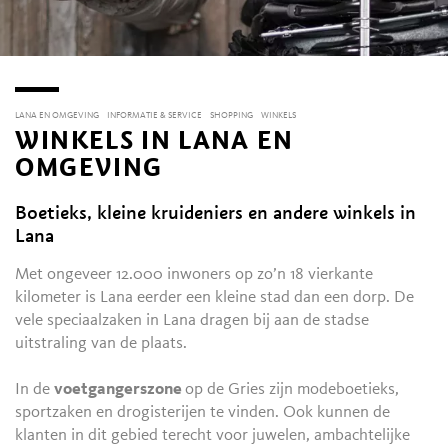
LANA EN OMGEVING
INFORMATIE & SERVICE
SHOPPING
WINKELS
WINKELS IN LANA EN
OMGEVING
Boetieks, kleine kruideniers en andere winkels in
Lana
Met ongeveer 12.000 inwoners op zo’n 18 vierkante
kilometer is Lana eerder een kleine stad dan een dorp. De
vele speciaalzaken in Lana dragen bij aan de stadse
uitstraling van de plaats.
In de
voetgangerszone
op de Gries zijn modeboetieks,
sportzaken en drogisterijen te vinden. Ook kunnen de
klanten in dit gebied terecht voor juwelen, ambachtelijke