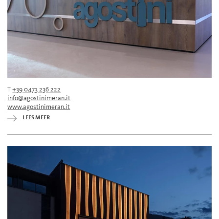
T
+39 0473 236 222
info@agostinimeran.it
www.agostinimeran.it
LEES MEER