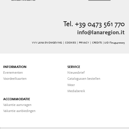
Tel. +39 0473 561 770
info@lanaregion.it
VVV LANA EN OMGEVING |
COOKIES
|
PRIVACY
|
CREDITS
| UID IT01494100215
INFORMATION
SERVICE
Evenementen
Nieuwsbrief
Voordeelkaarten
Catalogussen bestellen
Weer
Mediabereik
ACCOMMODATIE
Vakantie aanvragen
Vakantie aanbiedingen