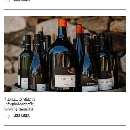
T
+39 0473 564451
info@haidenhof.it
www.haidenhof.it
LEES MEER