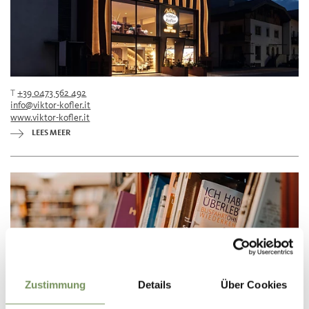
T
+39 0473 562 492
info@viktor-kofler.it
www.viktor-kofler.it
LEES MEER
Zustimmung
Details
Über Cookies