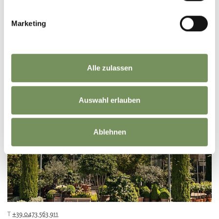
T
+39 0473 491 230
Marketing
info@schmiedl.info
www.schmiedl.info
LEES MEER
Alle zulassen
Auswahl erlauben
Ablehnen
T
+39 0473 563 911