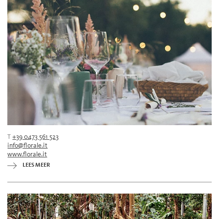
T
+39 0473 561 523
info@florale.it
www.florale.it
LEES MEER