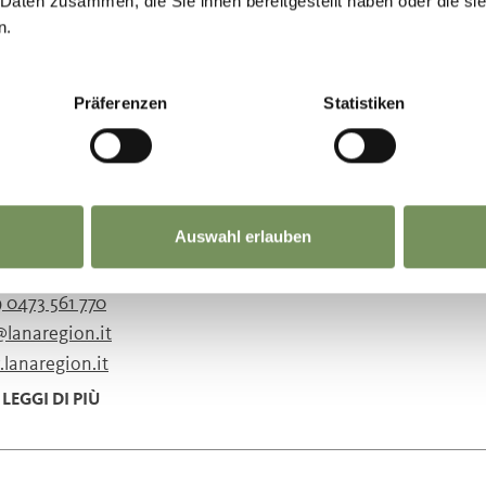
 Daten zusammen, die Sie ihnen bereitgestellt haben oder die s
@lanaregion.it
n.
lanaregion.it
LEGGI DI PIÙ
Präferenzen
Statistiken
STELLO BRAUNSBERG
nori di Braunsberg vengono nominati nel 1231 per la prima volt
Auswahl erlauben
 Trapp. La costruzione comprene ...
 0473 561 770
@lanaregion.it
lanaregion.it
LEGGI DI PIÙ