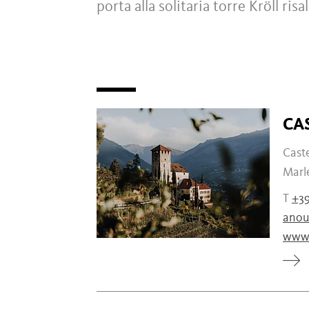
porta alla solitaria torre Kröll risa
CA
Caste
Marl
T
+39
anou
www.