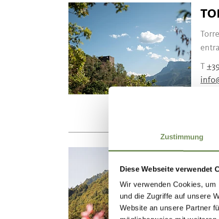
TO
Torre
entra
T
+39
info
www.
Zustimmung
RO
Diese Webseite verwendet 
Oggi 
Wir verwenden Cookies, um I
un mu
und die Zugriffe auf unsere 
Website an unsere Partner fü
T
+39