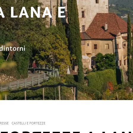
A LANA E
 dintorni
RESSE
CASTELLI E FORTEZZE