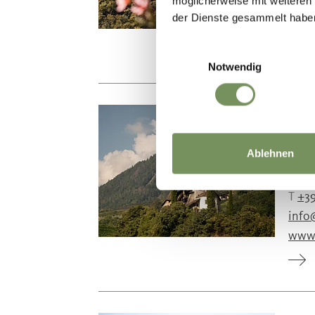
möglicherweise mit weiteren
info
der Dienste gesammelt habe
www.
Einwilligungsauswahl
Notwendig
CA
I sig
Ablehnen
Conti
T
+39
info
www.