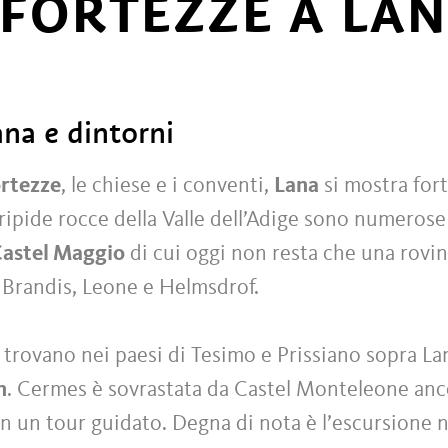
 FORTEZZE A LAN
ana e dintorni
ortezze
, le chiese e i conventi,
Lana
si mostra for
e ripide rocce della Valle dell’Adige sono numerose
astel Maggio
di cui oggi non resta che una rovina
, Brandis, Leone e Helmsdrof.
o si trovano nei paesi di Tesimo e Prissiano sopra L
n
. Cermes è sovrastata da Castel Monteleone anc
on un tour guidato. Degna di nota è l’escursione 