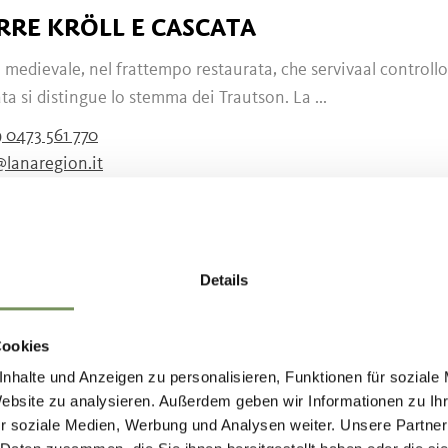
RRE KRÖLL E CASCATA
 medievale, nel frattempo restaurata, che servivaal controllo
ta si distingue lo stemma dei Trautson. La ...
 0473 561 770
@lanaregion.it
lanaregion.it
LEGGI DI PIÙ
Details
VINE DI CASTEL BRANDIS
Cookies
solo rovina, il castello era composto da: una torre, l'abitazio
nhalte und Anzeigen zu personalisieren, Funktionen für soziale
ro di cinta. Da 800 anni di proprietà dei ...
Website zu analysieren. Außerdem geben wir Informationen zu I
r soziale Medien, Werbung und Analysen weiter. Unsere Partner
 0473 561 770