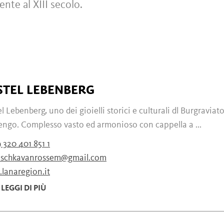
lente al XIII secolo.
STEL LEBENBERG
l Lebenberg, uno dei gioielli storici e culturali dl Burgraviato
engo. Complesso vasto ed armonioso con cappella a ...
 320 401 851 1
schkavanrossem@gmail.com
lanaregion.it
LEGGI DI PIÙ