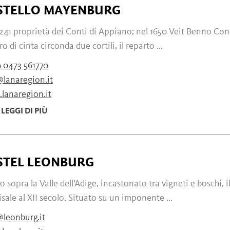
STELLO MAYENBURG
241 proprietà dei Conti di Appiano; nel 1650 Veit Benno Conte
ro di cinta circonda due cortili, il reparto ...
 0473 561770
@lanaregion.it
lanaregion.it
LEGGI DI PIÙ
STEL LEONBURG
to sopra la Valle dell’Adige, incastonato tra vigneti e boschi,
isale al XII secolo. Situato su un imponente ...
@leonburg.it