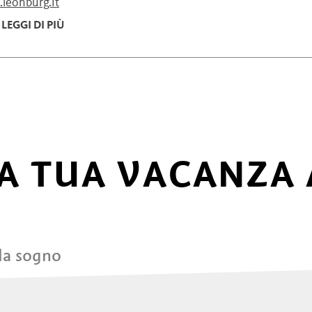
leonburg.it
LEGGI DI PIÙ
A TUA VACANZA 
 da sogno