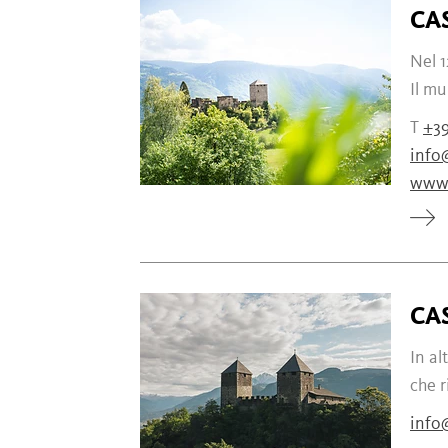
CA
Nel 1
Il mu
T
+39
info
www.
CA
In al
che r
info