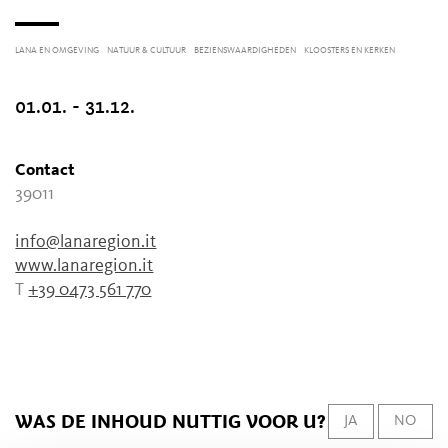
LANA EN OMGEVING
NATUUR & CULTUUR
BEZIENSWAARDIGHEDEN
KLOOSTERS EN KERKEN
01.01. - 31.12.
Contact
39011
info@lanaregion.it
www.lanaregion.it
T
+39 0473 561 770
WAS DE INHOUD NUTTIG VOOR U?
JA
NO