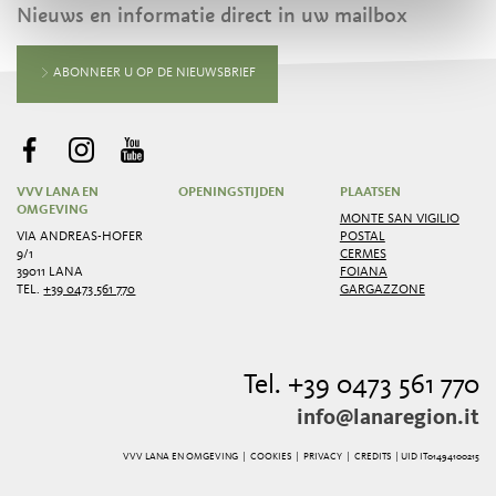
Nieuws en informatie direct in uw mailbox
ABONNEER U OP DE NIEUWSBRIEF
VVV LANA EN
OPENINGSTIJDEN
PLAATSEN
OMGEVING
MONTE SAN VIGILIO
VIA ANDREAS-HOFER
POSTAL
9/1
CERMES
39011 LANA
FOIANA
TEL.
+39 0473 561 770
GARGAZZONE
Tel. +39 0473 561 770
info@lanaregion.it
VVV LANA EN OMGEVING |
COOKIES
|
PRIVACY
|
CREDITS
| UID IT01494100215