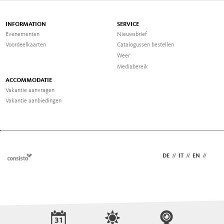
INFORMATION
SERVICE
Evenementen
Nieuwsbrief
Voordeelkaarten
Catalogussen bestellen
Weer
Mediabereik
ACCOMMODATIE
Vakantie aanvragen
Vakantie aanbiedingen
DE
//
IT
//
EN
//
NL