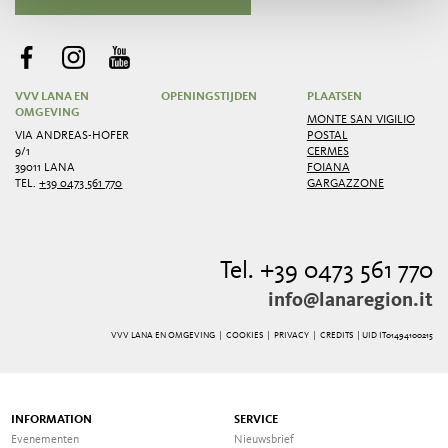
VVV LANA EN
OPENINGSTIJDEN
PLAATSEN
OMGEVING
MONTE SAN VIGILIO
VIA ANDREAS-HOFER
POSTAL
9/1
CERMES
39011 LANA
FOIANA
TEL.
+39 0473 561 770
GARGAZZONE
Tel. +39 0473 561 770
info@lanaregion.it
VVV LANA EN OMGEVING |
COOKIES
|
PRIVACY
|
CREDITS
| UID IT01494100215
INFORMATION
SERVICE
Evenementen
Nieuwsbrief