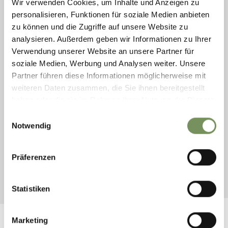
Wir verwenden Cookies, um Inhalte und Anzeigen zu
personalisieren, Funktionen für soziale Medien anbieten
zu können und die Zugriffe auf unsere Website zu
analysieren. Außerdem geben wir Informationen zu Ihrer
Verwendung unserer Website an unsere Partner für
soziale Medien, Werbung und Analysen weiter. Unsere
Partner führen diese Informationen möglicherweise mit
weiteren Daten zusammen, die Sie ihnen bereitgestellt
haben oder die sie im Rahmen Ihrer Nutzung der Dienste
zondag
27
gesammelt haben.
Einwilligungsauswahl
sep
Notwendig
09:00
LEES MEER
Präferenzen
Statistiken
Marketing