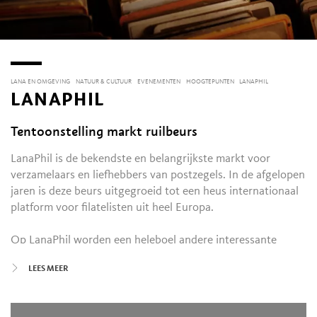
LANA EN OMGEVING
NATUUR & CULTUUR
EVENEMENTEN
HOOGTEPUNTEN
LANAPHIL
LANAPHIL
Tentoonstelling markt ruilbeurs
LanaPhil is de bekendste en belangrijkste markt voor
verzamelaars en liefhebbers van postzegels. In de afgelopen
jaren is deze beurs uitgegroeid tot een heus internationaal
platform voor filatelisten uit heel Europa.
Op LanaPhil worden een heleboel andere interessante
voorwerpen tentoongesteld, verkocht en geruild: militaire
LEES MEER
spullen, bankbiljetten, oude postkaarten, historische en
originele aandelen en obligaties, maar ook muntstukken en
postzegels uit verscheidene Europese landen van de