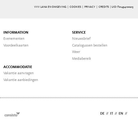
VVV LANA EN OMGEVING |
COOKIES
|
PRIVACY
|
CREDITS
| UID IT01494100215
INFORMATION
SERVICE
Evenementen
Nieuwsbrief
Voordeelkaarten
Catalogussen bestellen
Weer
Mediabereik
ACCOMMODATIE
Vakantie aanvragen
Vakantie aanbiedingen
DE
//
IT
//
EN
//
NL