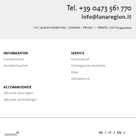
Tel. +39 0473 561 770
info@lanaregion.it
VVV LANA EN OMGEVING |
COOKIES
|
PRIVACY
|
CREDITS
| UID IT01494100215
INFORMATION
SERVICE
Evenementen
Nieuwsbrief
Voordeelkaarten
Catalogussen bestellen
Weer
Mediabereik
ACCOMMODATIE
Vakantie aanvragen
Vakantie aanbiedingen
DE
//
IT
//
EN
//
NL