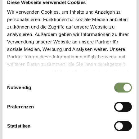
Diese Webseite verwendet Cookies
Wir verwenden Cookies, um Inhalte und Anzeigen zu
personalisieren, Funktionen für soziale Medien anbieten
zu können und die Zugriffe auf unsere Website zu
analysieren. Außerdem geben wir Informationen zu Ihrer
Verwendung unserer Website an unsere Partner für
LANA EN OMGEVING
NATUUR & CULTUUR
RECREATIE & NATUUR
soziale Medien, Werbung und Analysen weiter. Unsere
MET RESPECT VOOR DE NATUUR, IN DE BERGEN EN IN HET DAL
CLEANUP DAYS
Partner führen diese Informationen möglicherweise mit
weiteren Daten zusammen, die Sie ihnen bereitgestellt
Laten we ons verenigen voor het welzijn van de
haben oder die sie im Rahmen Ihrer Nutzung der Dienste
natuur en onze regio
gesammelt haben.
Einwilligungsauswahl
Notwendig
Voor de eerste keer neemt de regio Lana deel aan de
Südtirol CleanUp Days van 19 tot 22 september 2024!
Präferenzen
Wat zijn de CleanUP Days?
Het zijn vier dagen waarin we
de bewoners en gasten van de regio Lana uitnodigen om
Statistiken
voor onze omgeving en ons natuurlijke erfgoed te zorgen.
Hoe? Simpelweg door afval te verzamelen langs de paden