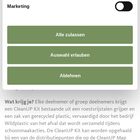
en op de plekken die ons het meest dierbaar zijn.
Marketing
Hoe werkt het?
Het is heel eenvoudig. Iedereen kan
meedoen en deelname is gratis. Je kunt ervoor kiezen om
alleen deel te nemen of in een groep en je team een naam te
Alle zulassen
geven.
Zodra je hebt besloten welke dag tussen 19 en 22
september je aan afvalinzameling wilt besteden, hoef je
Auswahl erlauben
alleen maar je actie te registreren op de interactieve kaart –
de CleanUP Map. Hier kun je de acties van alle deelnemers
zien en waar ze zijn gepland, evenals suggesties voor
Ablehnen
plekken of routes waar een schoonmaakactie bijzonder
nuttig zou zijn.
Wat krijg je?
Elke deelnemer of groep deelnemers krijgt
een CleanUP Kit bestaande uit een roestvrijstalen grijper en
een zak van gerecycled plastic, vervaardigd door het bedrijf
Wildplastic van het afval dat wordt verzameld tijdens
schoonmaakacties. De CleanUP Kit kan worden opgehaald
bij een van de distributiepunten die op de CleanUP Map