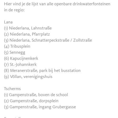
Hier vind je de lijst van alle openbare drinkwaterfonteinen
in de regio:
Lana
(1) Niederlana, Lahnstraße
(2) Niederlana, Pfarrplatz
(3) Niederlana, Schnatterpeckstraße / Zollstraße
(4) Tribusplein
(5) Sennegg
(6) Kapucijnenkerk
(7) St.-Johannkerk
(8) Meranerstraße, park bij het busstation
(9) Völlan, verenigingshuis
Tscherms
(1) Gampenstraße, boven de school
(2) Gampenstraße, dorpsplein
(3) Gampenstraße, ingang Grubergasse